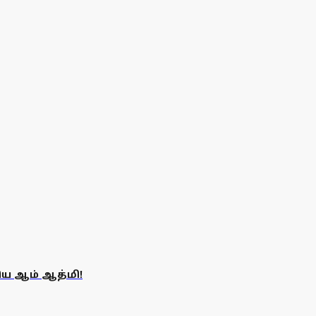
ய ஆம் ஆத்மி!