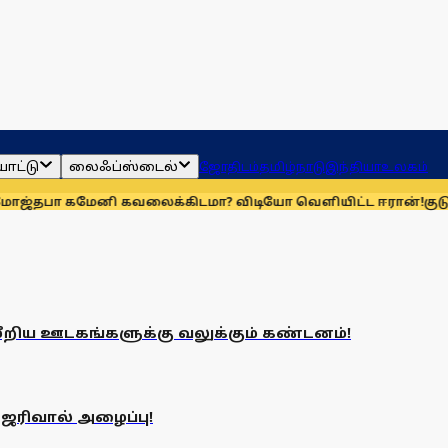
ாட்டு
லைஃப்ஸ்டைல்
ஜோதிடம்
தமிழ்நாடு
இந்தியா
உலகம்
தபா கமேனி கவலைக்கிடமா? விடியோ வெளியிட்ட ஈரான்!
குடும்
்துமீறிய ஊடகங்களுக்கு வலுக்கும் கண்டனம்!
ஜரிவால் அழைப்பு!