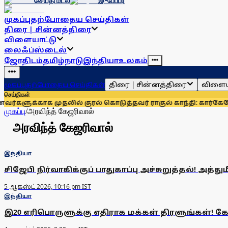
செய்தி மடல்
இ-பேப்பர்
முகப்பு
தற்போதைய செய்திகள்
திரை | சின்னத்திரை
விளையாட்டு
லைஃப்ஸ்டைல்
ஜோதிடம்
தமிழ்நாடு
இந்தியா
உலகம்
திரை | சின்னத்திரை
விளைய
முகப்பு
தற்போதைய செய்திகள்
செய்திகள்
ளுக்காக முதலில் குரல் கொடுத்தவர் ராகுல் காந்தி: கார்கே
மோஜ்
முகப்பு
/
அரவிந்த் கேஜரிவால்
அரவிந்த் கேஜரிவால்
இந்தியா
சிஜேபி நிர்வாகிக்குப் பாதுகாப்பு அச்சுறுத்தல்! அத
5 ஆகஸ்ட் 2026, 10:16 pm IST
இந்தியா
இ20 எரிபொருளுக்கு எதிராக மக்கள் திரளுங்கள்! கே