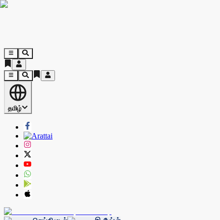
தமிழ்