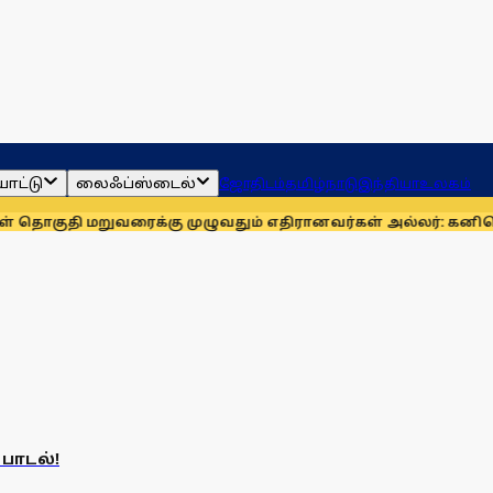
ாட்டு
லைஃப்ஸ்டைல்
ஜோதிடம்
தமிழ்நாடு
இந்தியா
உலகம்
ொகுதி மறுவரைக்கு முழுவதும் எதிரானவர்கள் அல்லர்: கனிமொழி எ
பாடல்!