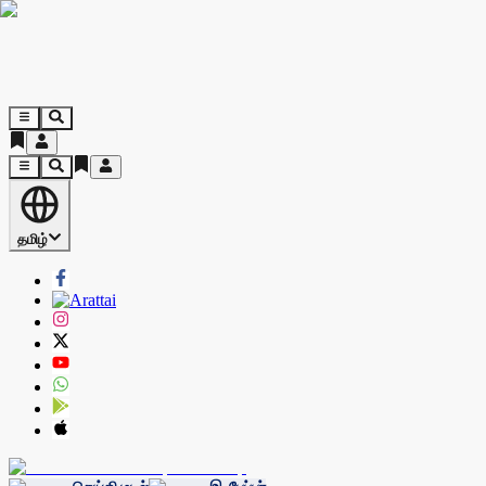
தமிழ்