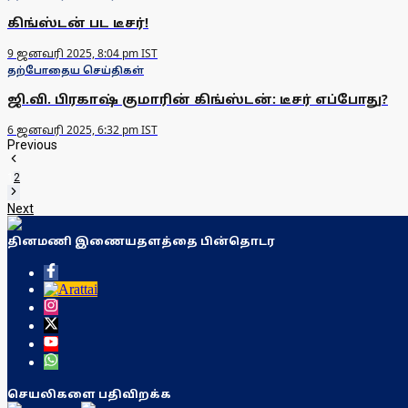
கிங்ஸ்டன் பட டீசர்!
9 ஜனவரி 2025, 8:04 pm IST
தற்போதைய செய்திகள்
ஜி.வி. பிரகாஷ் குமாரின் கிங்ஸ்டன்: டீசர் எப்போது?
6 ஜனவரி 2025, 6:32 pm IST
Previous
1
2
Next
தினமணி இணையதளத்தை பின்தொடர
செயலிகளை பதிவிறக்க