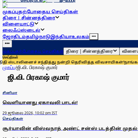
செய்தி மடல்
இ-பேப்பர்
முகப்பு
தற்போதைய செய்திகள்
திரை | சின்னத்திரை
விளையாட்டு
லைஃப்ஸ்டைல்
ஜோதிடம்
தமிழ்நாடு
இந்தியா
உலகம்
திரை | சின்னத்திரை
விளைய
முகப்பு
தற்போதைய செய்திகள்
செய்திகள்
்டாலினைச் சந்தித்து நன்றி தெரிவித்த விவசாயிகள்!
நாங்கள் த
முகப்பு
/
ஜி.வி. பிரகாஷ் குமார்
ஜி.வி. பிரகாஷ் குமார்
சினிமா
வெளியானது ஏகாவலி பாடல்!
29 ஜூலை 2026, 10:02 pm IST
செய்திகள்
சூர்யாவின் விஸ்வநாத் அண்ட் சன்ஸ் படத்தின் முதல் 