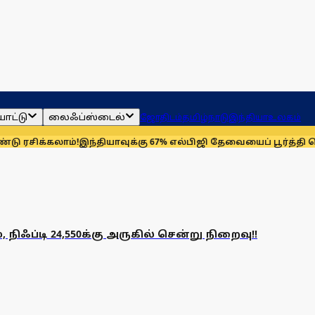
ாட்டு
லைஃப்ஸ்டைல்
ஜோதிடம்
தமிழ்நாடு
இந்தியா
உலகம்
ரசிக்கலாம்!
இந்தியாவுக்கு 67% எல்பிஜி தேவையைப் பூர்த்தி செய்ய
, நிஃப்டி 24,550க்கு அருகில் சென்று நிறைவு!!