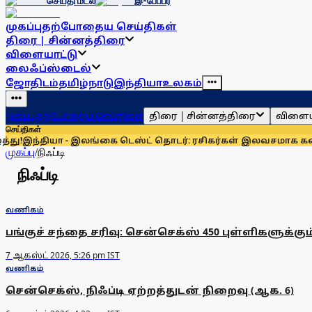
செய்தி மடல்
இ-பேப்பர்
முகப்பு
தற்போதைய செய்திகள்
திரை | சின்னத்திரை
விளையாட்டு
லைஃப்ஸ்டைல்
ஜோதிடம்
தமிழ்நாடு
இந்தியா
உலகம்
திரை | சின்னத்திரை
விளைய
முகப்பு
தற்போதைய செய்திகள்
செய்திகள்
!
இந்தியா - இலங்கை டெஸ்ட் தொடர்: ரசிகர்கள் இலவசமாக கண்டு 
முகப்பு
/
நிஃப்டி
நிஃப்டி
வணிகம்
பங்குச் சந்தை சரிவு: சென்செக்ஸ் 450 புள்ளிகளுக்கும்
7 ஆகஸ்ட் 2026, 5:26 pm IST
வணிகம்
சென்செக்ஸ், நிஃப்டி ஏற்றத்துடன் நிறைவு (ஆக. 6)