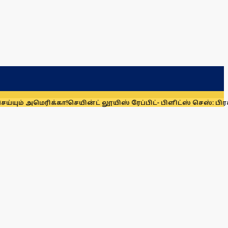
ும் அமெரிக்கா!
செயின்ட் லூயிஸ் ரேப்பிட்- பிளிட்ஸ் செஸ்: பிரக்