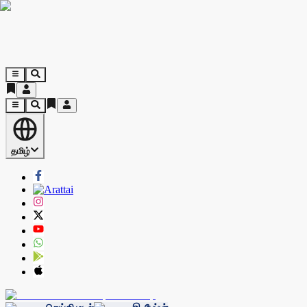
தமிழ்