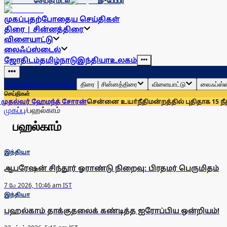
செய்தி மடல்
இ-பேப்பர்
முகப்பு
தற்போதைய செய்திகள்
திரை | சின்னத்திரை
விளையாட்டு
லைஃப்ஸ்டைல்
ஜோதிடம்
தமிழ்நாடு
இந்தியா
உலகம்
திரை | சின்னத்திரை
விளையாட்டு
லைஃப்ஸ்
முகப்பு
தற்போதைய செய்திகள்
செய்திகள்
ல்வர் ஹேமந்த் சோரன்
சென்னை உயா்நீதிமன்றத்தில் புதிதாக 15 நீதிப
முகப்பு
/
பஹல்காம்
பஹல்காம்
இந்தியா
ஆபரேஷன் சிந்தூர் ஓராண்டு நிறைவு: பிரதமர் பெருமிதம்
7 மே 2026, 10:46 am IST
இந்தியா
பஹல்காம் தாக்குதலைக் கண்டித்த ஐரோப்பிய ஒன்றியம்!