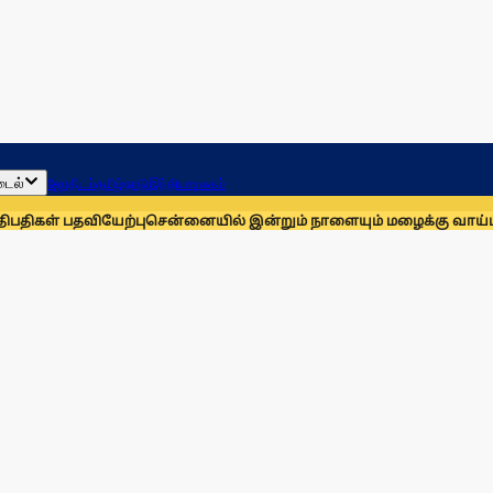
டைல்
ஜோதிடம்
தமிழ்நாடு
இந்தியா
உலகம்
திகள் பதவியேற்பு
சென்னையில் இன்றும் நாளையும் மழைக்கு வாய்ப்பு
ம