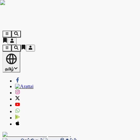
தமிழ்