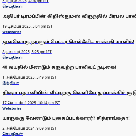
5 ஏப்ரல் 2026, 4:04 pm IST
செய்திகள்
அதிபர் டிரம்ப்பின் கிறிஸ்துமஸ் விருந்தில் பிரபல பால
19 டிசம்பர் 2025, 5:04 pm IST
Webstories
ஒவ்வொரு நாளும் பெட்டர் செல்ஃபி... சாக்‌ஷி மாலிக்!
8 நவம்பர் 2025, 5:25 pm IST
செய்திகள்
40 வயதில் மீண்டும் கருவுற்ற பாலிவுட் நடிகை!
1 அக்டோபர் 2025, 5:49 pm IST
இந்தியா
திஷா பதானியின் வீட்டிற்கு வெளியே துப்பாக்கிச் சூ
17 செப்டம்பர் 2025, 10:14 pm IST
Webstories
யாருக்கு வேண்டும் புகைப்படக்காரர்? சித்ராங்கதா!
2 அக்டோபர் 2024, 9:09 pm IST
செய்திகள்