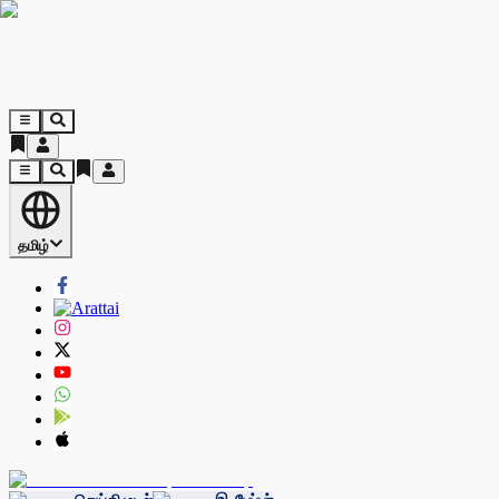
தமிழ்