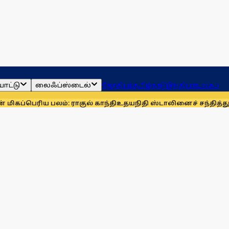
ாட்டு
லைஃப்ஸ்டைல்
ஜோதிடம்
தமிழ்நாடு
இந்தியா
உலகம்
பெரிய பலம்: ராகுல் காந்தி
உதயநிதி ஸ்டாலினைச் சந்தித்து நன