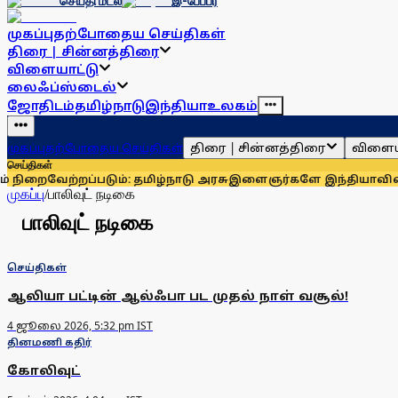
செய்தி மடல்
இ-பேப்பர்
முகப்பு
தற்போதைய செய்திகள்
திரை | சின்னத்திரை
விளையாட்டு
லைஃப்ஸ்டைல்
ஜோதிடம்
தமிழ்நாடு
இந்தியா
உலகம்
திரை | சின்னத்திரை
விளைய
முகப்பு
தற்போதைய செய்திகள்
செய்திகள்
வேற்றப்படும்: தமிழ்நாடு அரசு
இளைஞர்களே இந்தியாவின் மிகப்
முகப்பு
/
பாலிவுட் நடிகை
பாலிவுட் நடிகை
செய்திகள்
ஆலியா பட்டின் ஆல்ஃபா பட முதல் நாள் வசூல்!
4 ஜூலை 2026, 5:32 pm IST
தினமணி கதிர்
கோலிவுட்