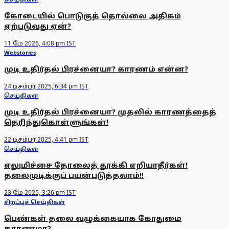
கோடையில் பொடுகுத் தொல்லை அதிகம்
ஏற்படுவது ஏன்?
11 மே 2026, 4:08 pm IST
Webstories
முடி உதிர்தல் பிரச்னையா? காரணம் என்ன?
24 டிசம்பர் 2025, 6:34 pm IST
செய்திகள்
முடி உதிர்தல் பிரச்னையா? முதலில் காரணத்தைத்
தெரிந்துகொள்ளுங்கள்!
22 டிசம்பர் 2025, 4:41 pm IST
செய்திகள்
எலுமிச்சை தோலைத் தூக்கி எறியாதீர்கள்!
தலைமுடிக்குப் பயன்படுத்தலாம்!!
23 மே 2025, 3:26 pm IST
சிறப்புச் செய்திகள்
பெண்கள் தலை வழுக்கையாக கோதுமை
காரணமா?