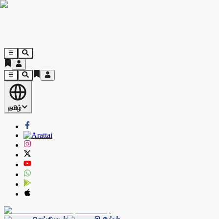
தமிழ்