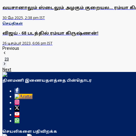
வயசானாலும் ஸ்டைலும் அழகும் குறையல... ரம்யா க
30 மே 2025, 2:38 pm IST
செய்திகள்
விஜய் - 68 படத்தில் ரம்யா கிருஷ்ணன்!
26 டிசம்பர் 2023, 6:06 pm IST
Previous
1
2
3
Next
தினமணி இணையதளத்தை பின்தொடர
செயலிகளை பதிவிறக்க