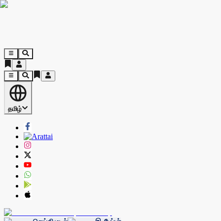
தமிழ்