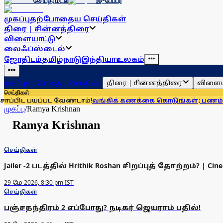
செய்தி மடல்
இ-பேப்பர்
முகப்பு
தற்போதைய செய்திகள்
திரை | சின்னத்திரை
விளையாட்டு
லைஃப்ஸ்டைல்
ஜோதிடம்
தமிழ்நாடு
இந்தியா
உலகம்
திரை | சின்னத்திரை
விளைய
முகப்பு
தற்போதைய செய்திகள்
செய்திகள்
பிட பயப்பட வேண்டாம்!
வங்கிக் கணக்கை கொடுங்கள்; பணம் கொடு
முகப்பு
/
Ramya Krishnan
Ramya Krishnan
செய்திகள்
Jailer -2 படத்தில் Hrithik Roshan சிறப்புத் தோற்றம்? | Cin
29 மே 2026, 8:30 pm IST
செய்திகள்
பஞ்சதந்திரம் 2 எப்போது? நடிகர் ஜெயராம் பதில்!