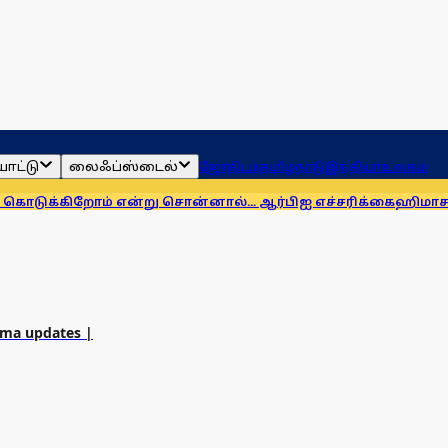
ாட்டு
லைஃப்ஸ்டைல்
ஜோதிடம்
தமிழ்நாடு
இந்தியா
உலகம்
க்கிறோம் என்று சொன்னால்... ஆர்பிஐ எச்சரிக்கை
ஹிமாசலில் பே
ema updates |