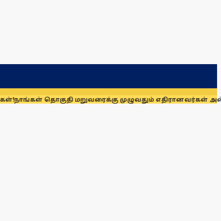
 தொகுதி மறுவரைக்கு முழுவதும் எதிரானவர்கள் அல்லர்: கனிமொழ