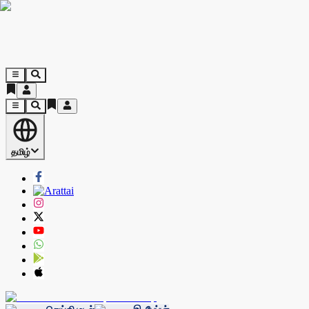
தமிழ்