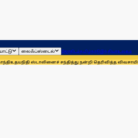
ாட்டு
லைஃப்ஸ்டைல்
ஜோதிடம்
தமிழ்நாடு
இந்தியா
உலகம்
 ஸ்டாலினைச் சந்தித்து நன்றி தெரிவித்த விவசாயிகள்!
நாங்கள்