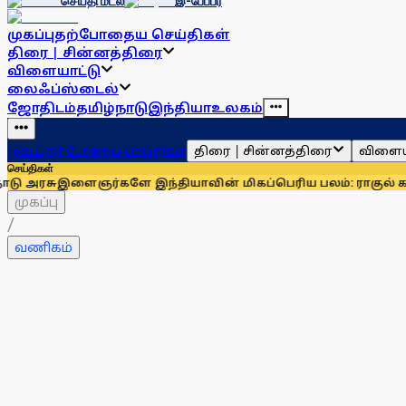
செய்தி மடல்
இ-பேப்பர்
முகப்பு
தற்போதைய செய்திகள்
திரை | சின்னத்திரை
விளையாட்டு
லைஃப்ஸ்டைல்
ஜோதிடம்
தமிழ்நாடு
இந்தியா
உலகம்
திரை | சின்னத்திரை
விளைய
முகப்பு
தற்போதைய செய்திகள்
செய்திகள்
ஞர்களே இந்தியாவின் மிகப்பெரிய பலம்: ராகுல் காந்தி
உதயநிதி
முகப்பு
/
வணிகம்