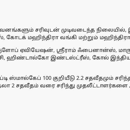
றுவனங்களும் சரிவுடன் முடிவடைந்த நிலையில்,
, கோடக் மஹிந்திரா வங்கி மற்றும் மஹிந்திரா
ளோப் ஏவியேஷன், ஸ்ரீராம் ஃபைனான்ஸ், மாருதி
்ஜிசி, ஹிண்டால்கோ இண்டஸ்ட்ரீஸ், கோல் இந்த
ஃப்டி ஸ்மால்கேப் 100 குறியீடு 2.2 சதவீதமும் சரி
 தலா 2 சதவீதம் வரை சரிந்து முதலீட்டாளர்கள