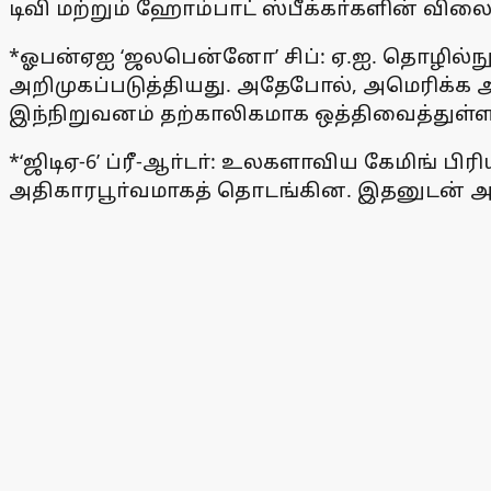
டிவி மற்றும் ஹோம்பாட் ஸ்பீக்கா்களின் வில
*ஓபன்ஏஐ ‘ஜலபென்னோ’ சிப்: ஏ.ஐ. தொழில்நு
அறிமுகப்படுத்தியது. அதேபோல், அமெரிக்க 
இந்நிறுவனம் தற்காலிகமாக ஒத்திவைத்துள்ள
*‘ஜிடிஏ-6’ ப்ரீ-ஆா்டா்: உலகளாவிய கேமிங் பிரி
அதிகாரபூா்வமாகத் தொடங்கின. இதனுடன் அத