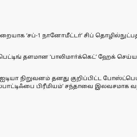
றையாக ‘சப்-1 நானோமீட்டா்’ சிப் தொழில்நுட்
பெட்டிங் தளமான ‘பாலிமாா்க்கெட்’ ஹேக் செய்யப
 நிறுவனம் தனது குறிப்பிட்ட போஸ்ட்பெய்ட்
்பாட்டிஃபை பிரீமியம்’ சந்தாவை இலவசமாக வழ