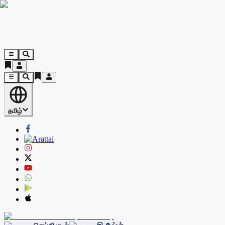
தமிழ்