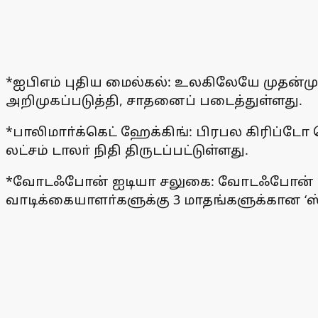
*ஐபிஎம் புதிய மைல்கல்: உலகிலேயே முதன்மு
அறிமுகப்படுத்தி, சாதனைப் படைத்துள்ளது.
*பாலிமாா்க்கெட் ஹேக்கிங்: பிரபல கிரிப்டோ 
லட்சம் டாலா் நிதி திருடப்பட்டுள்ளது.
*வோடஃபோன் ஐடியா சலுகை: வோடஃபோன் ஐடியா
வாடிக்கையாளா்களுக்கு 3 மாதங்களுக்கான ‘ஸ