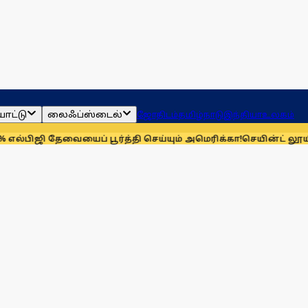
ாட்டு
லைஃப்ஸ்டைல்
ஜோதிடம்
தமிழ்நாடு
இந்தியா
உலகம்
தேவையைப் பூர்த்தி செய்யும் அமெரிக்கா!
செயின்ட் லூயிஸ் ரேப்பிட