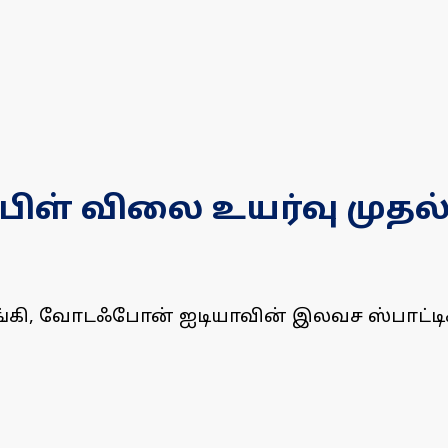
ப்பிள் விலை உயர்வு மு
்கி, வோடஃபோன் ஐடியாவின் இலவச ஸ்பாட்ட