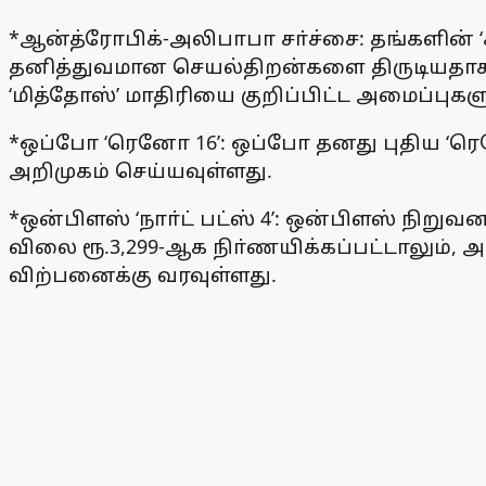
*ஆன்த்ரோபிக்-அலிபாபா சா்ச்சை: தங்களின் 
தனித்துவமான செயல்திறன்களை திருடியதாக ஆ
‘மித்தோஸ்’ மாதிரியை குறிப்பிட்ட அமைப்புக
*ஒப்போ ‘ரெனோ 16’: ஒப்போ தனது புதிய ‘ர
அறிமுகம் செய்யவுள்ளது.
*ஒன்பிளஸ் ‘நாா்ட் பட்ஸ் 4’: ஒன்பிளஸ் நிறு
விலை ரூ.3,299-ஆக நிா்ணயிக்கப்பட்டாலும்,
விற்பனைக்கு வரவுள்ளது.