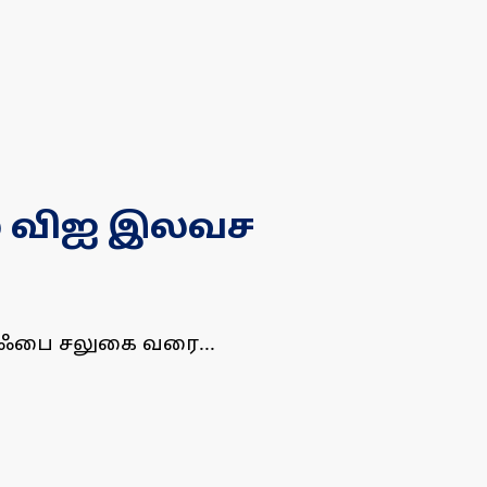
தல் விஐ இலவச
ிஃபை சலுகை வரை...