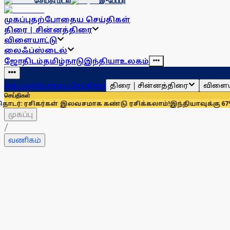
செய்தி மடல்
இ-பேப்பர்
முகப்பு
தற்போதைய செய்திகள்
திரை | சின்னத்திரை
விளையாட்டு
லைஃப்ஸ்டைல்
ஜோதிடம்
தமிழ்நாடு
இந்தியா
உலகம்
திரை | சின்னத்திரை
விளைய
முகப்பு
தற்போதைய செய்திகள்
செய்திகள்
கர்கள் இலவசமாக கண்டு ரசிக்கலாம்!
இந்தியாவுக்கு 67% எல்பிஜி 
முகப்பு
/
வணிகம்