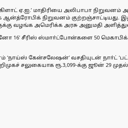
‘கிளாட் ஏ.ஐ.’ மாதிரியை அலிபாபா நிறுவனம் 
ன்த்ரோபிக் நிறுவனம் குற்றஞ்சாட்டியது. இ
ளுக்கு வழங்க அமெரிக்க அரசு அனுமதி அளித்து
ெனோ 16’ சீரிஸ் ஸ்மாா்ட்போன்களை 50 மெகாப
வனம் ‘நாய்ஸ் கேன்சலேஷன்’ வசதியுடன் நாா்ட் ‘
 அறிமுகச் சலுகையாக ரூ.3,099-க்கு ஜூன் 29