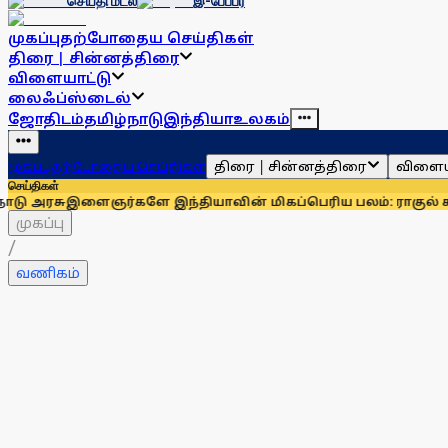
செய்தி மடல்
இ-பேப்பர்
முகப்பு
தற்போதைய செய்திகள்
திரை | சின்னத்திரை
விளையாட்டு
லைஃப்ஸ்டைல்
ஜோதிடம்
தமிழ்நாடு
இந்தியா
உலகம்
திரை | சின்னத்திரை
விளைய
முகப்பு
தற்போதைய செய்திகள்
செய்திகள்
ர்களே இந்தியாவின் மிகப்பெரிய பலம்: ராகுல் காந்தி
உதயநிதி
முகப்பு
/
வணிகம்