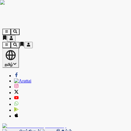
தமிழ்