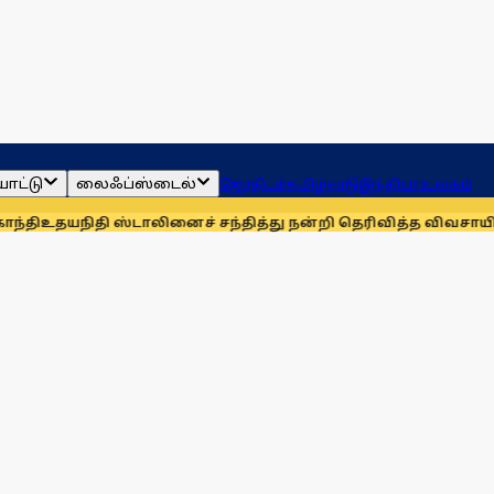
ாட்டு
லைஃப்ஸ்டைல்
ஜோதிடம்
தமிழ்நாடு
இந்தியா
உலகம்
 ஸ்டாலினைச் சந்தித்து நன்றி தெரிவித்த விவசாயிகள்!
நாங்கள் 