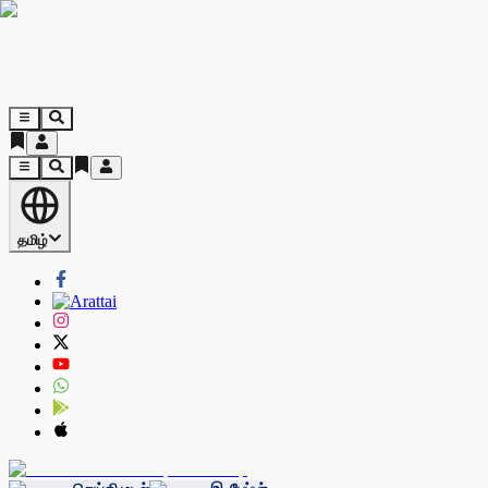
தமிழ்