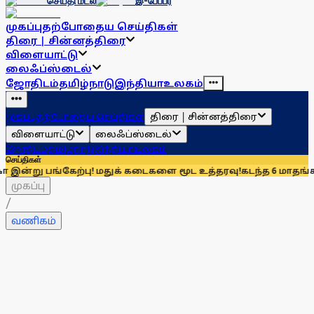
செய்தி மடல்
இ-பேப்பர்
முகப்பு
தற்போதைய செய்திகள்
திரை | சின்னத்திரை
விளையாட்டு
லைஃப்ஸ்டைல்
ஜோதிடம்
தமிழ்நாடு
இந்தியா
உலகம்
திரை | சின்னத்திரை
முகப்பு
தற்போதைய செய்திகள்
விளையாட்டு
லைஃப்ஸ்டைல்
ஜோதிடம்
தமிழ்நாடு
இந்தியா
உலகம்
செய்திகள்
ங்கேற்பு! மதுக் கடைகளை மூட உத்தரவு!
கடந்த 6 மாதங்களில் 3,323
முகப்பு
/
வணிகம்