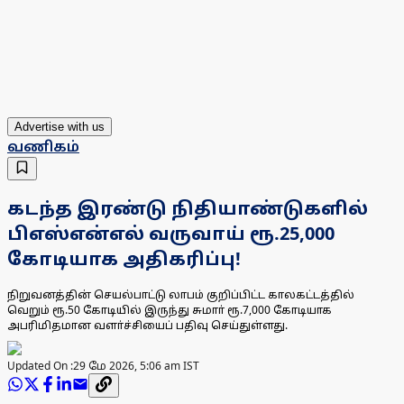
Advertise with us
வணிகம்
கடந்த இரண்டு நிதியாண்டுகளில்
பிஎஸ்என்எல் வருவாய் ரூ.25,000
கோடியாக அதிகரிப்பு!
நிறுவனத்தின் செயல்பாட்டு லாபம் குறிப்பிட்ட காலகட்டத்தில்
வெறும் ரூ.50 கோடியில் இருந்து சுமாா் ரூ.7,000 கோடியாக
அபரிமிதமான வளா்ச்சியைப் பதிவு செய்துள்ளது.
Updated On :
29 மே 2026, 5:06 am IST