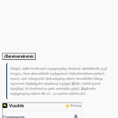
பிஎஸ்என்எல்
பின்னூட்டத்தில் வெளியாகும் கருத்துகளுக்கு அவற்றைப் பதிவிடுவோரே முழுப்
பொறுப்பு; அவை தினமணியின் கருத்துகளைப் பிரதிபலிக்கவில்லை.தனிநபர்,
சமூகம், மதம் அல்லது நாடு ஆகியவற்றுக்கு எதிராக அவமதிக்கிற அல்லது
ஆபாசமான விதத்திலுள்ள எந்தவொரு கருத்தும் இந்திய அரசின் தகவல்
தொழில்நுட்பக் கொள்கைப்படி தண்டனைக்குரிய குற்றம். இதுபோன்ற
கருத்துகளுக்கு எதிராக உரிய சட்ட நடவடிக்கை எடுக்கப்படும்.