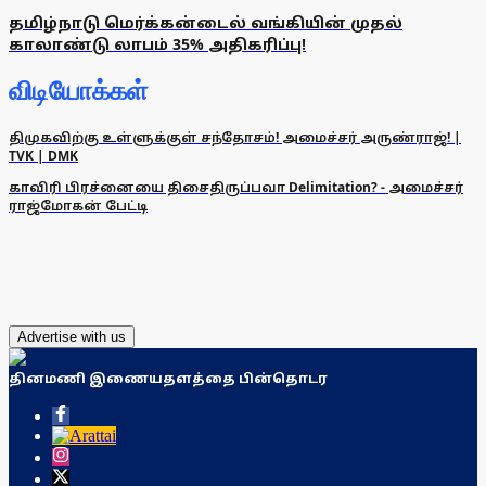
தமிழ்நாடு மெர்க்கன்டைல் ​​வங்கியின் முதல்
காலாண்டு லாபம் 35% அதிகரிப்பு!
விடியோக்கள்
திமுகவிற்கு உள்ளுக்குள் சந்தோசம்! அமைச்சர் அருண்ராஜ்! |
TVK | DMK
காவிரி பிரச்னையை திசைதிருப்பவா Delimitation? - அமைச்சர்
ராஜ்மோகன் பேட்டி
Advertise with us
தினமணி இணையதளத்தை பின்தொடர