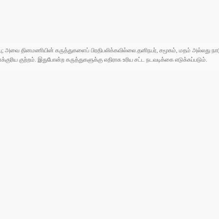
ுப்பு; அவை தினமணியின் கருத்துகளைப் பிரதிபலிக்கவில்லை.தனிநபர், சமூகம், மதம் அல்லது
ரிய குற்றம். இதுபோன்ற கருத்துகளுக்கு எதிராக உரிய சட்ட நடவடிக்கை எடுக்கப்படும்.