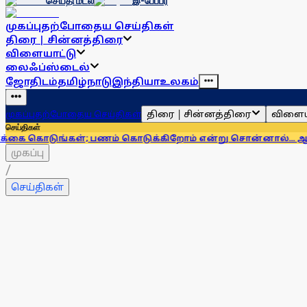
செய்தி மடல்
இ-பேப்பர்
முகப்பு
தற்போதைய செய்திகள்
திரை | சின்னத்திரை
விளையாட்டு
லைஃப்ஸ்டைல்
ஜோதிடம்
தமிழ்நாடு
இந்தியா
உலகம்
திரை | சின்னத்திரை
விளைய
முகப்பு
தற்போதைய செய்திகள்
செய்திகள்
ுங்கள்; பணம் கொடுக்கிறோம் என்று சொன்னால்... ஆர்பிஐ எச
முகப்பு
/
செய்திகள்