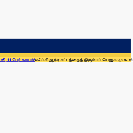
் காயம்!
எஃப்சிஆர்ஏ சட்டத்தைத் திரும்பப் பெறுக: மு.க. ஸ்டாலின்