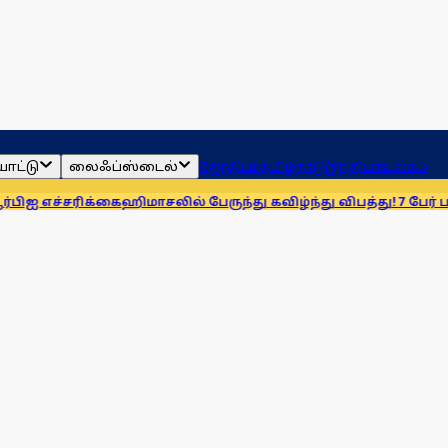
ாட்டு
லைஃப்ஸ்டைல்
ஜோதிடம்
தமிழ்நாடு
இந்தியா
உலகம்
்சரிக்கை
ஹிமாசலில் பேருந்து கவிழ்ந்து விபத்து! 7 பேர் பலி, 11 பேர