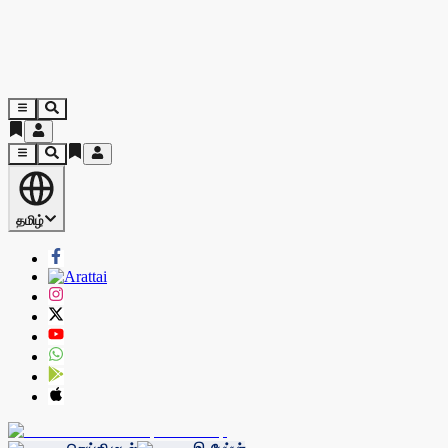
தமிழ்