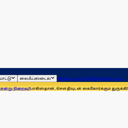
ாட்டு
லைஃப்ஸ்டைல்
ஜோதிடம்
தமிழ்நாடு
இந்தியா
உலகம்
வு!!
பாகிஸ்தான், சௌதியுடன் கைகோர்க்கும் துருக்கி! முத்தரப்பு பா