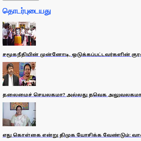
தொடர்புடையது
சமூகநீதியின் முன்னோடி, ஒடுக்கப்பட்டவர்களின் கு
தலைமைச் செயலகமா? அல்லது தவெக அலுவலகமா? வா
எது கொள்கை என்று திமுக யோசிக்க வேண்டும்: வா