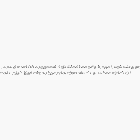
ுப்பு; அவை தினமணியின் கருத்துகளைப் பிரதிபலிக்கவில்லை.தனிநபர், சமூகம், மதம் அல்லது
ரிய குற்றம். இதுபோன்ற கருத்துகளுக்கு எதிராக உரிய சட்ட நடவடிக்கை எடுக்கப்படும்.