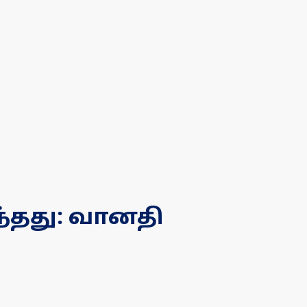
்தது: வானதி