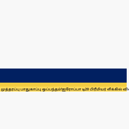
துகாப்பு ஒப்பந்தம்!
ஐரோப்பா டி20 பிரீமியர் லீக்கில் விளையாடும