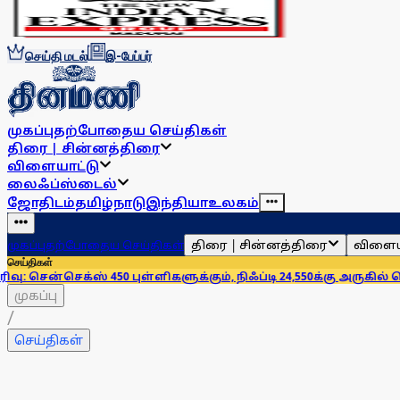
செய்தி மடல்
இ-பேப்பர்
முகப்பு
தற்போதைய செய்திகள்
திரை | சின்னத்திரை
விளையாட்டு
லைஃப்ஸ்டைல்
ஜோதிடம்
தமிழ்நாடு
இந்தியா
உலகம்
திரை | சின்னத்திரை
விளைய
முகப்பு
தற்போதைய செய்திகள்
செய்திகள்
க்ஸ் 450 புள்ளிகளுக்கும், நிஃப்டி 24,550க்கு அருகில் சென்று நிறை
முகப்பு
/
செய்திகள்