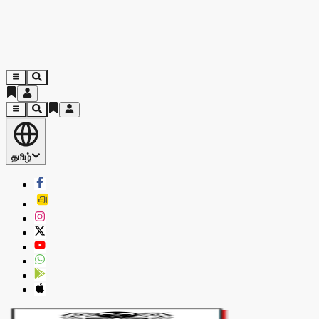
தமிழ்