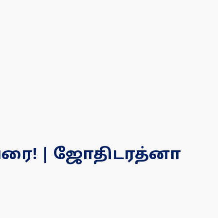
6 வரை! | ஜோதிடரத்னா