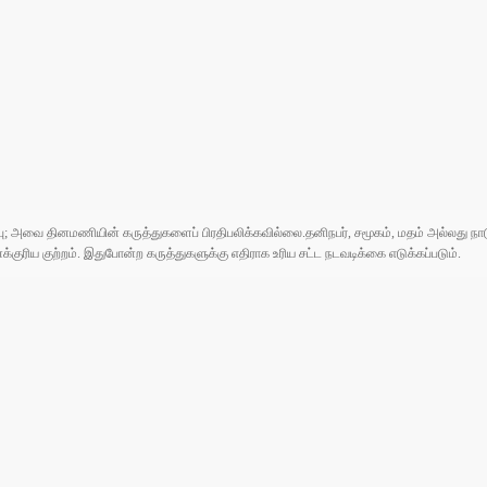
ுப்பு; அவை தினமணியின் கருத்துகளைப் பிரதிபலிக்கவில்லை.தனிநபர், சமூகம், மதம் அல்லது
ரிய குற்றம். இதுபோன்ற கருத்துகளுக்கு எதிராக உரிய சட்ட நடவடிக்கை எடுக்கப்படும்.