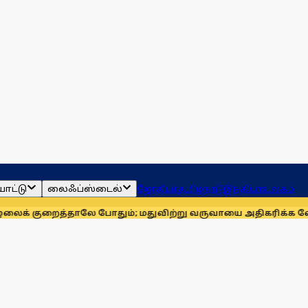
ாட்டு
லைஃப்ஸ்டைல்
ஜோதிடம்
தமிழ்நாடு
இந்தியா
உலகம்
லே போதும்; மதுவிற்று வருவாயை அதிகரிக்க வேண்டும் என்ற கட