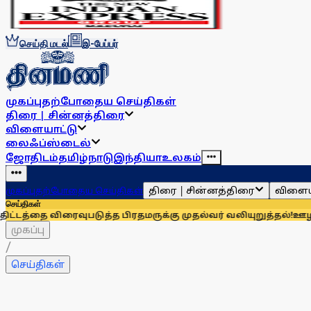
செய்தி மடல்
இ-பேப்பர்
முகப்பு
தற்போதைய செய்திகள்
திரை | சின்னத்திரை
விளையாட்டு
லைஃப்ஸ்டைல்
ஜோதிடம்
தமிழ்நாடு
இந்தியா
உலகம்
திரை | சின்னத்திரை
விளைய
முகப்பு
தற்போதைய செய்திகள்
செய்திகள்
ுபடுத்த பிரதமருக்கு முதல்வர் வலியுறுத்தல்!
ஊழலைக் குறைத்தா
முகப்பு
/
செய்திகள்