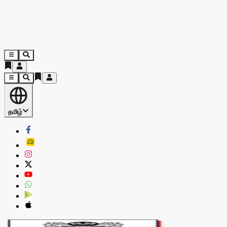
தமிழ்