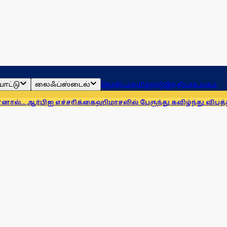
ாட்டு
லைஃப்ஸ்டைல்
ஜோதிடம்
தமிழ்நாடு
இந்தியா
உலகம்
்பிஐ எச்சரிக்கை
ஹிமாசலில் பேருந்து கவிழ்ந்து விபத்து! 7 பேர் ப