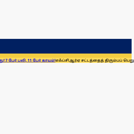
லி, 11 பேர் காயம்!
எஃப்சிஆர்ஏ சட்டத்தைத் திரும்பப் பெறுக: மு.க. 