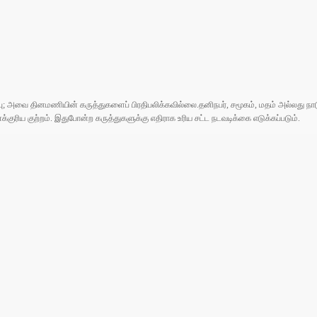
ுப்பு; அவை தினமணியின் கருத்துகளைப் பிரதிபலிக்கவில்லை.தனிநபர், சமூகம், மதம் அல்லது
ரிய குற்றம். இதுபோன்ற கருத்துகளுக்கு எதிராக உரிய சட்ட நடவடிக்கை எடுக்கப்படும்.