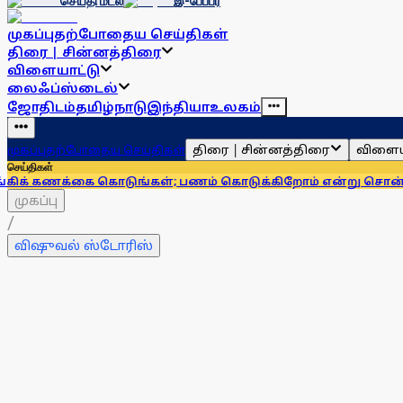
செய்தி மடல்
இ-பேப்பர்
முகப்பு
தற்போதைய செய்திகள்
திரை | சின்னத்திரை
விளையாட்டு
லைஃப்ஸ்டைல்
ஜோதிடம்
தமிழ்நாடு
இந்தியா
உலகம்
திரை | சின்னத்திரை
விளைய
முகப்பு
தற்போதைய செய்திகள்
செய்திகள்
க்கை கொடுங்கள்; பணம் கொடுக்கிறோம் என்று சொன்னால்... ஆர
முகப்பு
/
விஷுவல் ஸ்டோரிஸ்