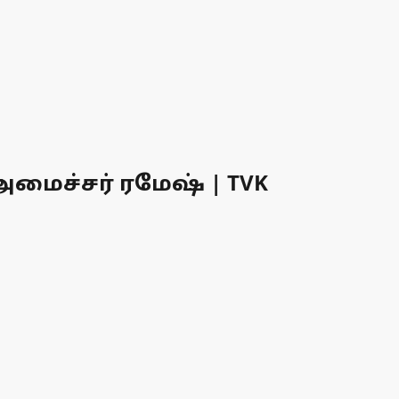
மைச்சர் ரமேஷ் | TVK