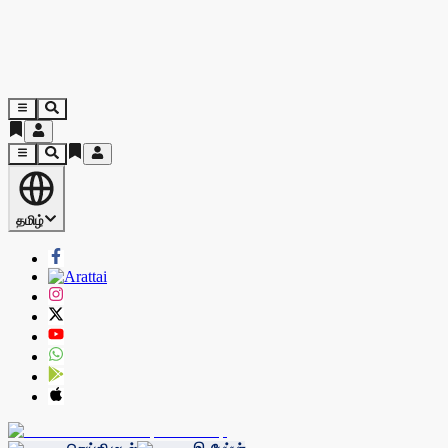
தமிழ்