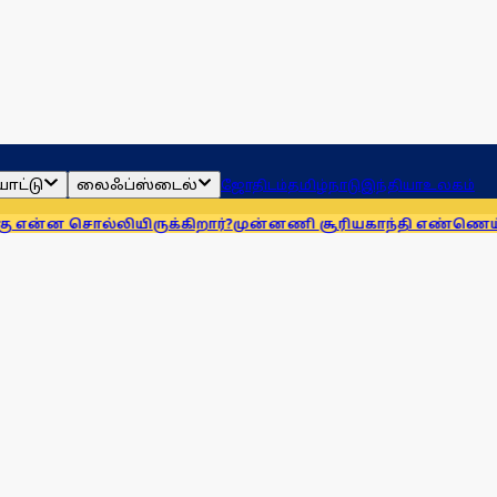
ாட்டு
லைஃப்ஸ்டைல்
ஜோதிடம்
தமிழ்நாடு
இந்தியா
உலகம்
யிருக்கிறார்?
முன்னணி சூரியகாந்தி எண்ணெய் நிறுவனத்துக்கு