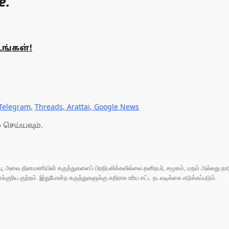
e.
ங்கள்!
Telegram
,
Threads
,
Arattai
,
Google News
 செய்யவும்.
ுப்பு; அவை தினமணியின் கருத்துகளைப் பிரதிபலிக்கவில்லை.தனிநபர், சமூகம், மதம் அல்லது
ரிய குற்றம். இதுபோன்ற கருத்துகளுக்கு எதிராக உரிய சட்ட நடவடிக்கை எடுக்கப்படும்.