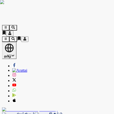
தமிழ்