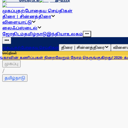
செய்தி மடல்
இ-பேப்பர்
முகப்பு
தற்போதைய செய்திகள்
திரை | சின்னத்திரை
விளையாட்டு
லைஃப்ஸ்டைல்
ஜோதிடம்
தமிழ்நாடு
இந்தியா
உலகம்
திரை | சின்னத்திரை
விளைய
முகப்பு
தற்போதைய செய்திகள்
செய்திகள்
ுகள் நிறைவேறும் நேரம் நெருங்குகிறது! 2026- க்கு என்ன சொல்லி
முகப்பு
/
தமிழ்நாடு