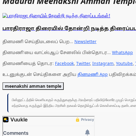
Madurai Meenakshi Amman Templ
பாரதிராஜா திரையில் தோன்றி நடித்த திரைப்பட
தினமணி செய்திமடலைப் பெற...
Newsletter
தினமணி'யை வாட்ஸ்ஆப் சேனலில் பின்தொடர...
WhatsApp
தினமணியைத் தொடர:
Facebook
,
Twitter
,
Instagram
,
Youtube
,
உடனுக்குடன் செய்திகளை அறிய
தினமணி App
பதிவிறக்கம்
meenakshi amman temple
பின்னூட்டத்தில் வெளியாகும் கருத்துகளுக்கு அவற்றைப் பதிவிடுவோரே முழுப் பொற
எந்தவொரு கருத்தும் இந்திய அரசின் தகவல் தொழில்நுட்பக் கொள்கைப்படி தண்டனைக்கு