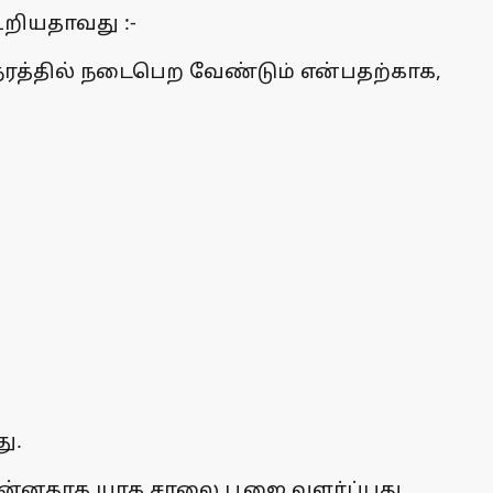
றியதாவது :-
 நேரத்தில் நடைபெற வேண்டும் என்பதற்காக,
ு.
 முன்னதாக யாக சாலை பூஜை வளர்ப்பது,