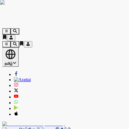
தமிழ்