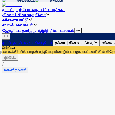
செய்தி மடல்
இ-பேப்பர்
முகப்பு
தற்போதைய செய்திகள்
திரை | சின்னத்திரை
விளையாட்டு
லைஃப்ஸ்டைல்
ஜோதிடம்
தமிழ்நாடு
இந்தியா
உலகம்
திரை | சின்னத்திரை
விளைய
முகப்பு
தற்போதைய செய்திகள்
செய்திகள்
் சிங் பாதல் சந்திப்பு: மீண்டும் பாஜக கூட்டணியில் சிரோமணி அகா
முகப்பு
/
மகளிர்மணி