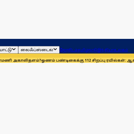
ாட்டு
லைஃப்ஸ்டைல்
ஜோதிடம்
தமிழ்நாடு
இந்தியா
உலகம்
லிதளம்?
ஓணம் பண்டிகைக்கு 112 சிறப்பு ரயில்கள்: ஆக. 14-ஆம் தே