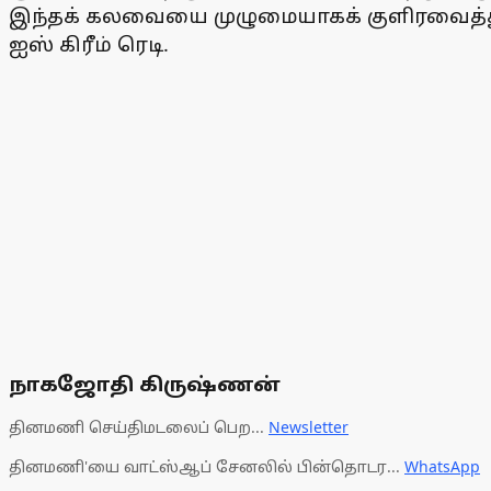
இந்தக் கலவையை முழுமையாகக் குளிரவைத்து ஒ
ஐஸ் கிரீம் ரெடி.
நாகஜோதி கிருஷ்ணன்
தினமணி செய்திமடலைப் பெற...
Newsletter
தினமணி'யை வாட்ஸ்ஆப் சேனலில் பின்தொடர...
WhatsApp