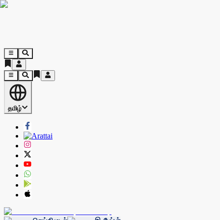
தமிழ்