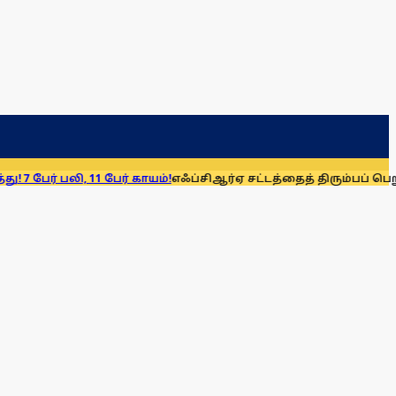
, 11 பேர் காயம்!
எஃப்சிஆர்ஏ சட்டத்தைத் திரும்பப் பெறுக: மு.க. ஸ