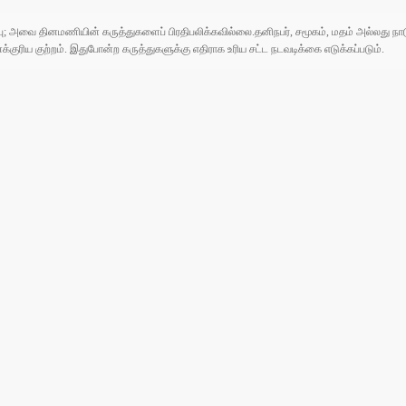
ுப்பு; அவை தினமணியின் கருத்துகளைப் பிரதிபலிக்கவில்லை.தனிநபர், சமூகம், மதம் அல்லது
ரிய குற்றம். இதுபோன்ற கருத்துகளுக்கு எதிராக உரிய சட்ட நடவடிக்கை எடுக்கப்படும்.