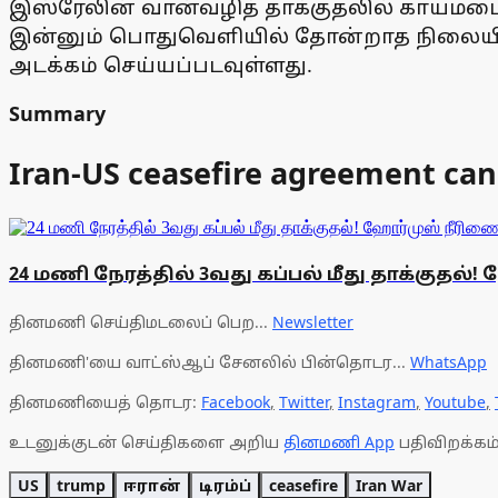
இஸ்ரேலின் வான்வழித் தாக்குதலில் காயம
இன்னும் பொதுவெளியில் தோன்றாத நிலையில்
அடக்கம் செய்யப்படவுள்ளது.
Summary
Iran-US ceasefire agreement can
24 மணி நேரத்தில் 3வது கப்பல் மீது தாக்குதல்
தினமணி செய்திமடலைப் பெற...
Newsletter
தினமணி'யை வாட்ஸ்ஆப் சேனலில் பின்தொடர...
WhatsApp
தினமணியைத் தொடர:
Facebook
,
Twitter
,
Instagram
,
Youtube
,
உடனுக்குடன் செய்திகளை அறிய
தினமணி App
பதிவிறக்கம்
US
trump
ஈரான்
டிரம்ப்
ceasefire
Iran War