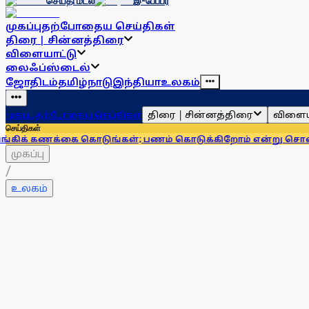
செய்தி மடல்
இ-பேப்பர்
முகப்பு
தற்போதைய செய்திகள்
திரை | சின்னத்திரை
விளையாட்டு
லைஃப்ஸ்டைல்
ஜோதிடம்
தமிழ்நாடு
இந்தியா
உலகம்
திரை | சின்னத்திரை
விளைய
முகப்பு
தற்போதைய செய்திகள்
செய்திகள்
்கை கொடுங்கள்; பணம் கொடுக்கிறோம் என்று சொன்னால்... ஆர்
முகப்பு
/
உலகம்