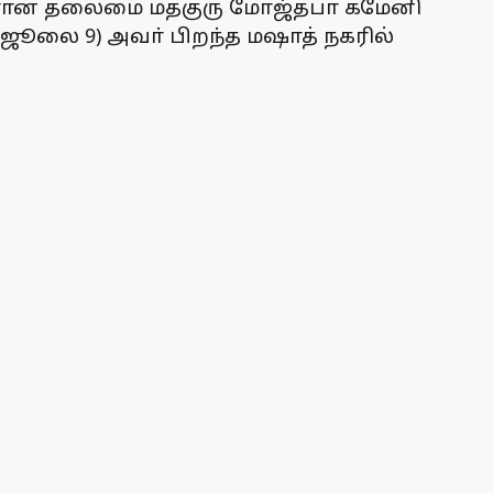
ஈரான் தலைமை மதகுரு மோஜ்தபா கமேனி
ூலை 9) அவா் பிறந்த மஷாத் நகரில்