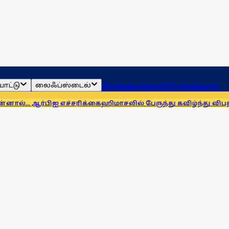
ாட்டு
லைஃப்ஸ்டைல்
ஜோதிடம்
தமிழ்நாடு
இந்தியா
உலகம்
பிஐ எச்சரிக்கை
ஹிமாசலில் பேருந்து கவிழ்ந்து விபத்து! 7 பேர் பலி