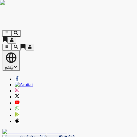
தமிழ்