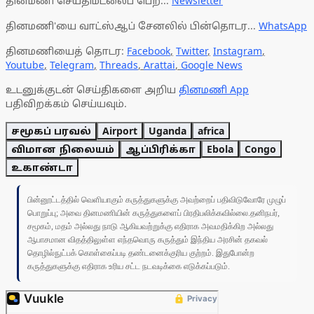
தினமணி செய்திமடலைப் பெற...
Newsletter
தினமணி'யை வாட்ஸ்ஆப் சேனலில் பின்தொடர...
WhatsApp
தினமணியைத் தொடர:
Facebook
,
Twitter
,
Instagram
,
Youtube
,
Telegram
,
Threads
,
Arattai
,
Google News
உடனுக்குடன் செய்திகளை அறிய
தினமணி App
பதிவிறக்கம் செய்யவும்.
சமூகப் பரவல்
Airport
Uganda
africa
விமான நிலையம்
ஆப்பிரிக்கா
Ebola
Congo
உகாண்டா
பின்னூட்டத்தில் வெளியாகும் கருத்துகளுக்கு அவற்றைப் பதிவிடுவோரே முழுப்
பொறுப்பு; அவை தினமணியின் கருத்துகளைப் பிரதிபலிக்கவில்லை.தனிநபர்,
சமூகம், மதம் அல்லது நாடு ஆகியவற்றுக்கு எதிராக அவமதிக்கிற அல்லது
ஆபாசமான விதத்திலுள்ள எந்தவொரு கருத்தும் இந்திய அரசின் தகவல்
தொழில்நுட்பக் கொள்கைப்படி தண்டனைக்குரிய குற்றம். இதுபோன்ற
கருத்துகளுக்கு எதிராக உரிய சட்ட நடவடிக்கை எடுக்கப்படும்.