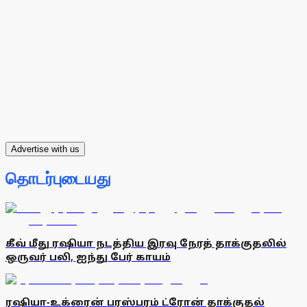
Advertise with us
தொடர்புடையது
கீவ் மீது ரஷியா நடத்திய இரவு நேரத் தாக்குதலில்
ஒருவர் பலி, ஐந்து பேர் காயம்
ரஷியா-உக்ரைன் பரஸ்பரம் ட்ரோன் தாக்குதல்