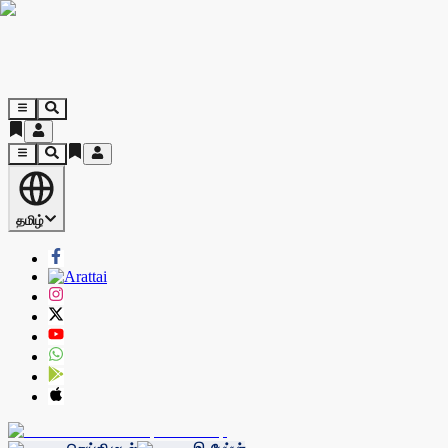
தமிழ்