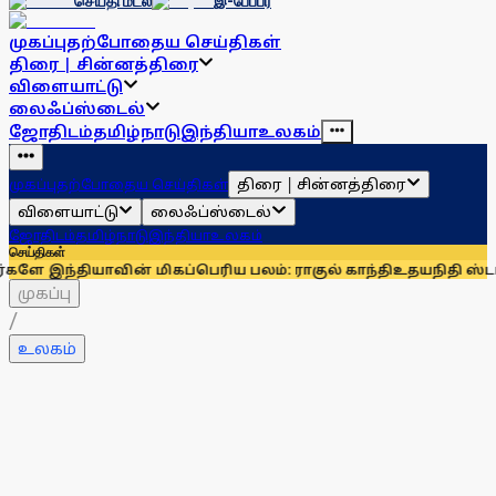
செய்தி மடல்
இ-பேப்பர்
முகப்பு
தற்போதைய செய்திகள்
திரை | சின்னத்திரை
விளையாட்டு
லைஃப்ஸ்டைல்
ஜோதிடம்
தமிழ்நாடு
இந்தியா
உலகம்
திரை | சின்னத்திரை
முகப்பு
தற்போதைய செய்திகள்
விளையாட்டு
லைஃப்ஸ்டைல்
ஜோதிடம்
தமிழ்நாடு
இந்தியா
உலகம்
செய்திகள்
ின் மிகப்பெரிய பலம்: ராகுல் காந்தி
உதயநிதி ஸ்டாலினைச் சந்
முகப்பு
/
உலகம்