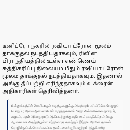
டினிப்ரோ நகரில் ரஷியா ட்ரோன் மூலம்
தாக்குதல் நடத்தியதாகவும், ரிவின்
பிராந்தியத்தில் உள்ள எண்ணெய்
சுத்திகரிப்பு நிலையம் மீதும் ரஷியா ட்ரோன்
மூலம் தாக்குதல் நடத்தியதாகவும், இதனால்
அங்கு தீப்பற்றி எரிந்ததாகவும் உக்ரைன்
அதிகாரிகள் தெரிவித்தனா்.
பின்னூட்டத்தில் வெளியாகும் கருத்துகளுக்கு அவற்றைப் பதிவிடுவோரே முழுப்
பொறுப்பு; அவை தினமணியின் கருத்துகளைப் பிரதிபலிக்கவில்லை.தனிநபர்,
சமூகம், மதம் அல்லது நாடு ஆகியவற்றுக்கு எதிராக அவமதிக்கிற அல்லது
ஆபாசமான விதத்திலுள்ள எந்தவொரு கருத்தும் இந்திய அரசின் தகவல்
தொழில்நுட்பக் கொள்கைப்படி தண்டனைக்குரிய குற்றம். இதுபோன்ற