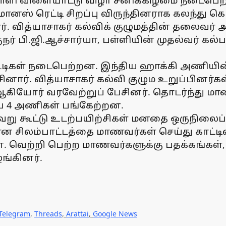
்ளி விளையாட்டு விழா சனிக்கிழமை நடைபெற்
் மானஸ் ரெட்டி சிறப்பு விருந்தினராக கலந்
. வித்யாசாகர் கல்விக் குழுமத்தின் தலைவர் 
ர் பி.ஜி.ஆச்சார்யா, பள்ளியின் முதல்வர் கல்
ட்டிகள் நடைபெற்றன. இந்திய ஹாக்கி அணியின
ார். வித்யாசாகர் கல்வி குழும உறுப்பினர்க
 ஆகியோர் வரவேற்றுப் பேசினர். தொடர்ந்து 
கிய 4 அணிகள் பங்கேற்றன.
று கூட்டு உடற்பயிற்சிகள் மனதை ஒருநிலைப்ப
ான சிலம்பாட்டத்தை மாணவர்கள் செய்து காட்ட
 வெற்றி பெற்ற மாணவர்களுக்கு பதக்கங்கள்
ழங்கினர்.
Telegram
,
Threads
,
Arattai
,
Google News