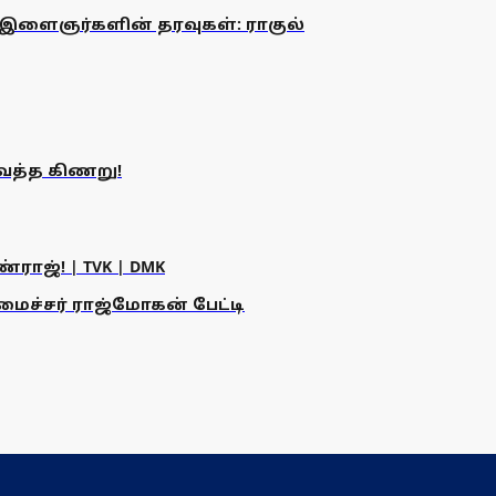
் இளைஞர்களின் தரவுகள்: ராகுல்
ைத்த கிணறு!
ராஜ்! | TVK | DMK
அமைச்சர் ராஜ்மோகன் பேட்டி