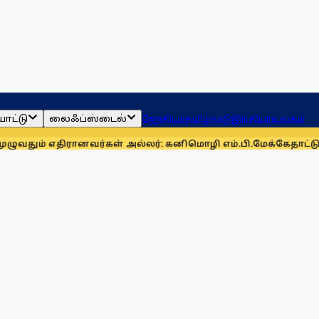
ாட்டு
லைஃப்ஸ்டைல்
ஜோதிடம்
தமிழ்நாடு
இந்தியா
உலகம்
ிரானவர்கள் அல்லர்: கனிமொழி எம்.பி.
மேக்கேதாட்டு பிரச்னையை