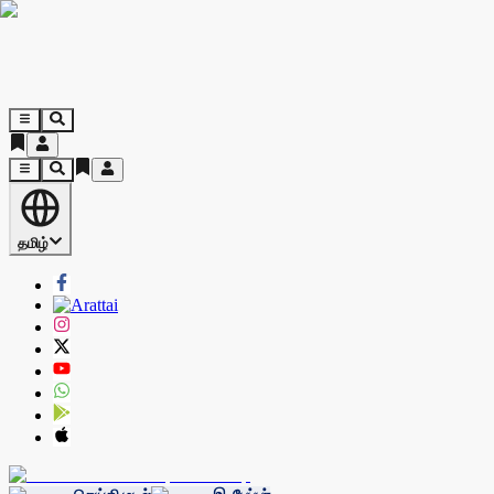
தமிழ்