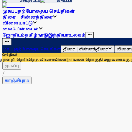
செய்தி மடல்
இ-பேப்பர்
முகப்பு
தற்போதைய செய்திகள்
திரை | சின்னத்திரை
விளையாட்டு
லைஃப்ஸ்டைல்
ஜோதிடம்
தமிழ்நாடு
இந்தியா
உலகம்
திரை | சின்னத்திரை
விளைய
முகப்பு
தற்போதைய செய்திகள்
செய்திகள்
ிவித்த விவசாயிகள்!
நாங்கள் தொகுதி மறுவரைக்கு முழுவதும் எத
முகப்பு
/
காஞ்சிபுரம்