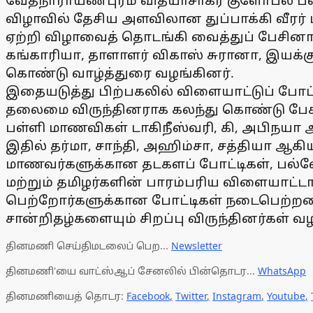
வேதநாராயணபுரம் வித்யாசாகர் குளோபல் பள
விழாவில் தேசிய அளவிலான துப்பாக்கி வீரர
ஏற்றி விழாவைத் தொடங்கி வைத்துப் பேசினார்
கங்காரியா, தாளாளர் விகாஸ் சுரானா, இயக்குந
கொண்டு வாழ்த்துரை வழங்கினர்.
இதையடுத்து பிற்பகலில் விளையாட்டுப் போ
தலைமை விருந்தினராக கலந்து கொண்டு பேசின
பள்ளி மாணவிகள் டாகிநீஸ்வரி, கி, அபிநயா
இதில் தர்மா, சாந்தி, அஹிம்சா, சத்தியா ஆ
மாணவர்களுக்கான தடகளப் போட்டிகள், பல்வே
மற்றும் தமிழர்களின் பாரம்பரிய விளையாட்ட
பெற்றோர்களுக்கான போட்டிகள் நடைபெற்றன.
சான்றிதழ்களையும் சிறப்பு விருந்தினர்கள் வ
தினமணி செய்திமடலைப் பெற...
Newsletter
தினமணி'யை வாட்ஸ்ஆப் சேனலில் பின்தொடர...
WhatsApp
தினமணியைத் தொடர:
Facebook
,
Twitter
,
Instagram
,
Youtube
,