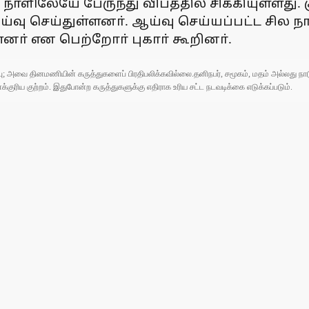
் நாளிலேயே பேருந்து விபத்தில் சிக்கியுள்ளது.
 செய்துள்ளனா். ஆய்வு செய்யப்பட்ட சில நாள்
ா் என பெற்றோா் புகாா் கூறினா்.
ுப்பு; அவை தினமணியின் கருத்துகளைப் பிரதிபலிக்கவில்லை.தனிநபர், சமூகம், மதம் அல்லது
ரிய குற்றம். இதுபோன்ற கருத்துகளுக்கு எதிராக உரிய சட்ட நடவடிக்கை எடுக்கப்படும்.