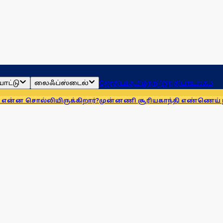
ாட்டு
லைஃப்ஸ்டைல்
ஜோதிடம்
தமிழ்நாடு
இந்தியா
உலகம்
லியிருக்கிறார்?
முன்னணி சூரியகாந்தி எண்ணெய் நிறுவனத்துக்