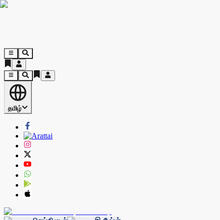
தமிழ்