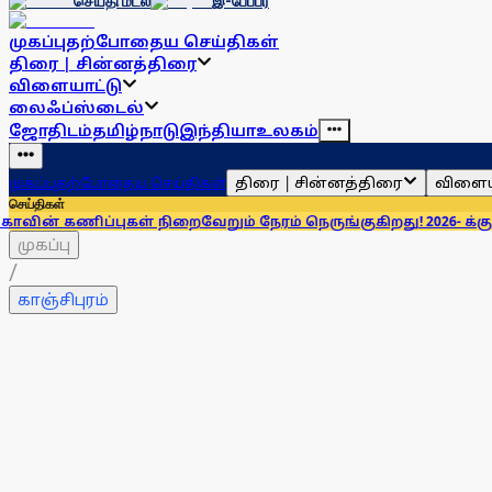
செய்தி மடல்
இ-பேப்பர்
முகப்பு
தற்போதைய செய்திகள்
திரை | சின்னத்திரை
விளையாட்டு
லைஃப்ஸ்டைல்
ஜோதிடம்
தமிழ்நாடு
இந்தியா
உலகம்
திரை | சின்னத்திரை
விளைய
முகப்பு
தற்போதைய செய்திகள்
செய்திகள்
புகள் நிறைவேறும் நேரம் நெருங்குகிறது! 2026- க்கு என்ன சொல்
முகப்பு
/
காஞ்சிபுரம்