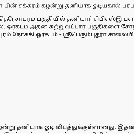
் பின் சக்கரம் கழன்று தனியாக ஓடியதால் பரபரப
ுத்த தெரேசாபுரம் பகுதியில் தனியாா் சிபிஎஸ்இ
ில், ஒரகடம் அதன் சுற்றுவட்டார பகுதிகளை சோ்
ரம் நோக்கி ஒரகடம் - ஸ்ரீபெரும்புதூா் சாலையி
ழன்று தனியாக ஓடி விபத்துக்குள்ளானது. இதன