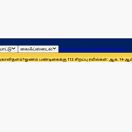
ாட்டு
லைஃப்ஸ்டைல்
ஜோதிடம்
தமிழ்நாடு
இந்தியா
உலகம்
?
ஓணம் பண்டிகைக்கு 112 சிறப்பு ரயில்கள்: ஆக. 14-ஆம் தேதிமுதல