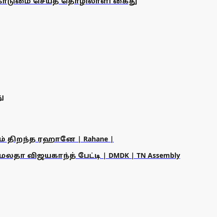
கொடுமை செய்த தொழிலாளி கைது
ு
ம் திறந்த ரஹானே | Rahane |
தா விஜயகாந்த் பேட்டி | DMDK | TN Assembly