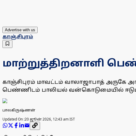
Advertise with us
காஞ்சிபுரம்
மாற்றுத்திறனாளி பெ
காஞ்சிபுரம் மாவட்டம் வாலாஜாபாத் அருகே அ
பெண்ணிடம் பாலியல் வன்கொடுமையில் ஈடுப
பாலகிருஷ்ணன்
Updated On :
20 ஜூன் 2026, 12:43 am IST