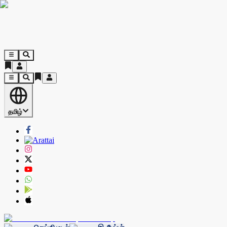
தமிழ்