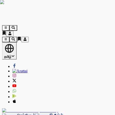
தமிழ்