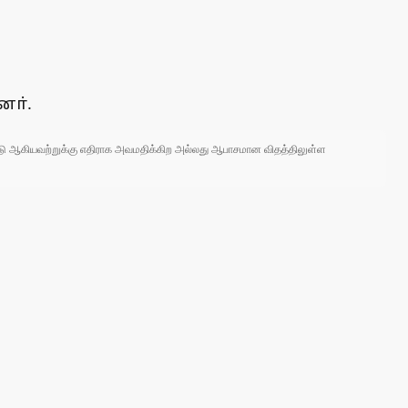
னா்.
 நாடு ஆகியவற்றுக்கு எதிராக அவமதிக்கிற அல்லது ஆபாசமான விதத்திலுள்ள