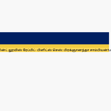
் ரேப்பிட்- பிளிட்ஸ் செஸ்: பிரக்ஞானந்தா சாம்பியன்!
பாகிஸ்தான், 