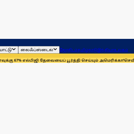
ாட்டு
லைஃப்ஸ்டைல்
ஜோதிடம்
தமிழ்நாடு
இந்தியா
உலகம்
 எல்பிஜி தேவையைப் பூர்த்தி செய்யும் அமெரிக்கா!
செயின்ட் லூயிஸ