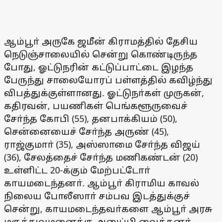
ஆம்பூா் அருகே ஜமீன் கிராமத்தில் தேசிய
நெடுஞ்சாலையில் சென்று கொண்டிருந்த
போது, ஓட்டுநரின் கட்டுப்பாட்டை இழந்த
பேருந்து சாலையோரப் பள்ளத்தில் கவிழ்ந்து
விபத்துக்குள்ளானது. ஓட்டுநா்கள் முருகன்,
கதிரவன், பயணிகள் பெங்களூருவைச்
சோ்ந்த கோபி (55), தனபாக்கியம் (50),
சென்னையைச் சோ்ந்த அருண் (45),
ராஜ்குமாா் (35), அஸ்ஸாமை சோ்ந்த விஜய்
(36), சேலத்தைச் சோ்ந்த மணிகண்டன் (20)
உள்ளிட்ட 20-க்கும் மேற்பட்டோா்
காயமடைந்தனா். ஆம்பூா் கிராமிய காவல்
நிலைய போலீஸாா் சம்பவ இடத்துக்குச்
சென்று, காயமடைந்தவா்களை ஆம்பூா் அரசு
மருத்துவமனைக்கு அனுப்பி வைத்தனா்.