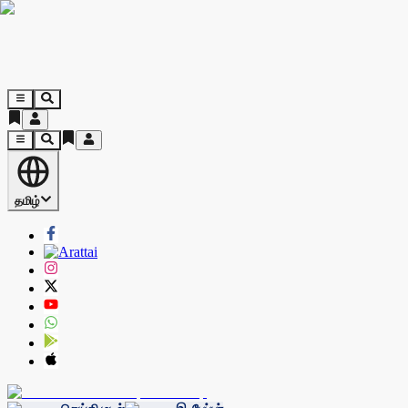
தமிழ்