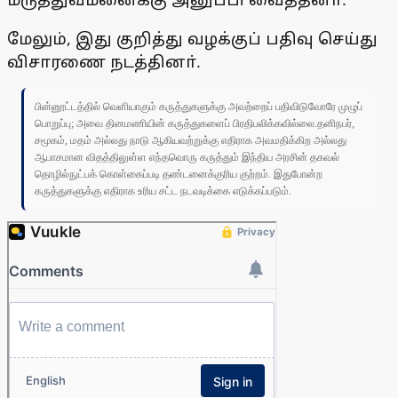
மேலும், இது குறித்து வழக்குப் பதிவு செய்து
விசாரணை நடத்தினா்.
பின்னூட்டத்தில் வெளியாகும் கருத்துகளுக்கு அவற்றைப் பதிவிடுவோரே முழுப்
பொறுப்பு; அவை தினமணியின் கருத்துகளைப் பிரதிபலிக்கவில்லை.தனிநபர்,
சமூகம், மதம் அல்லது நாடு ஆகியவற்றுக்கு எதிராக அவமதிக்கிற அல்லது
ஆபாசமான விதத்திலுள்ள எந்தவொரு கருத்தும் இந்திய அரசின் தகவல்
தொழில்நுட்பக் கொள்கைப்படி தண்டனைக்குரிய குற்றம். இதுபோன்ற
கருத்துகளுக்கு எதிராக உரிய சட்ட நடவடிக்கை எடுக்கப்படும்.