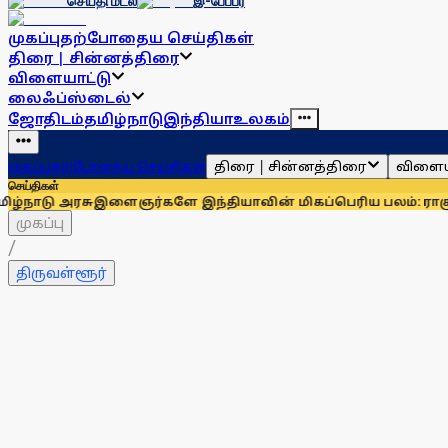
செய்தி மடல்
இ-பேப்பர்
முகப்பு
தற்போதைய செய்திகள்
திரை | சின்னத்திரை
விளையாட்டு
லைஃப்ஸ்டைல்
ஜோதிடம்
தமிழ்நாடு
இந்தியா
உலகம்
திரை | சின்னத்திரை
விளைய
முகப்பு
தற்போதைய செய்திகள்
செய்திகள்
சு
இளைஞர்களே இந்தியாவின் மிகப்பெரிய பலம்: ராகுல் காந்தி
உத
முகப்பு
/
திருவள்ளூர்