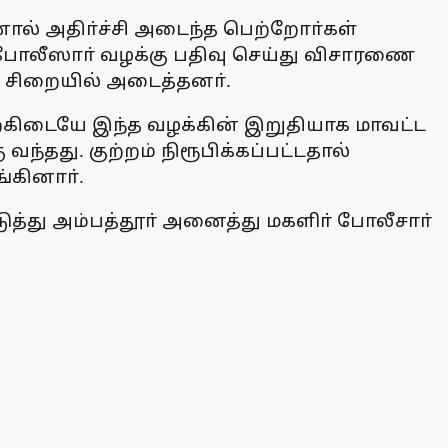
னால் அதிா்ச்சி அடைந்த பெற்றோா்கள்
ல் போலீஸாா் வழக்கு பதிவு செய்து விசாரணை
ு சிறையில் அடைத்தனா்.
்கிடையே இந்த வழக்கின் இறுதியாக மாவட்ட
்தது. குற்றம் நிரூபிக்கப்பட்டதால்
ங்கினாா்.
யடுத்து அம்பத்தூா் அனைத்து மகளிா் போலீசாா்