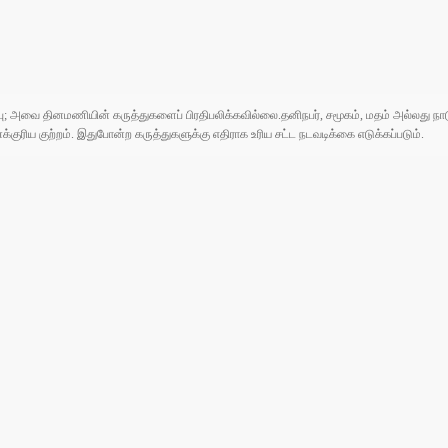
ுப்பு; அவை தினமணியின் கருத்துகளைப் பிரதிபலிக்கவில்லை.தனிநபர், சமூகம், மதம் அல்லது
ரிய குற்றம். இதுபோன்ற கருத்துகளுக்கு எதிராக உரிய சட்ட நடவடிக்கை எடுக்கப்படும்.