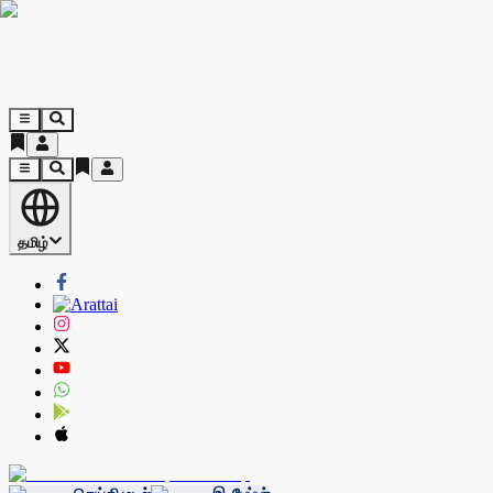
தமிழ்