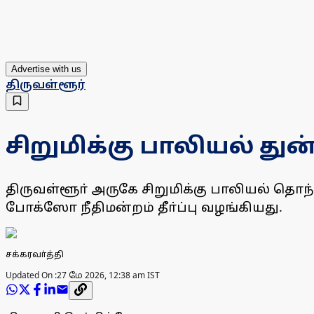
Advertise with us
திருவள்ளூர்
சிறுமிக்கு பாலியல் து
திருவள்ளூா் அருகே சிறுமிக்கு பாலியல் த
போக்ஸோ நீதிமன்றம் தீா்ப்பு வழங்கியது.
சக்கரவா்த்தி
Updated On :
27 மே 2026, 12:38 am IST