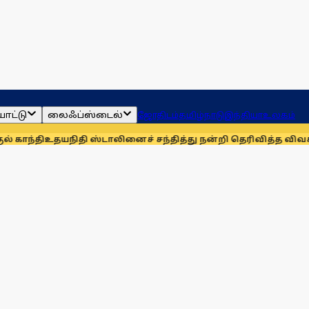
ாட்டு
லைஃப்ஸ்டைல்
ஜோதிடம்
தமிழ்நாடு
இந்தியா
உலகம்
யநிதி ஸ்டாலினைச் சந்தித்து நன்றி தெரிவித்த விவசாயிகள்!
நா