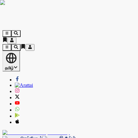
தமிழ்