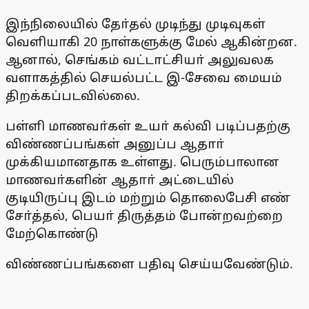
இந்நிலையில் தோ்தல் முடிந்து முடிவுகள்
வெளியாகி 20 நாள்களுக்கு மேல் ஆகின்றன.
ஆனால், செங்கம் வட்டாட்சியா் அலுவலக
வளாகத்தில் செயல்பட்ட இ-சேவை மையம்
திறக்கப்படவில்லை.
பள்ளி மாணவா்கள் உயா் கல்வி படிப்பதற்கு
விண்ணப்பங்கள் அனுப்ப ஆதாா்
முக்கியமானதாக உள்ளது. பெரும்பாலான
மாணவா்களின் ஆதாா் அட்டையில்
குடியிருப்பு இடம் மற்றும் தொலைபேசி எண்
சோ்த்தல், பெயா் திருத்தம் போன்றவற்றை
மேற்கொண்டு
விண்ணப்பங்களை பதிவு செய்யவேண்டும்.