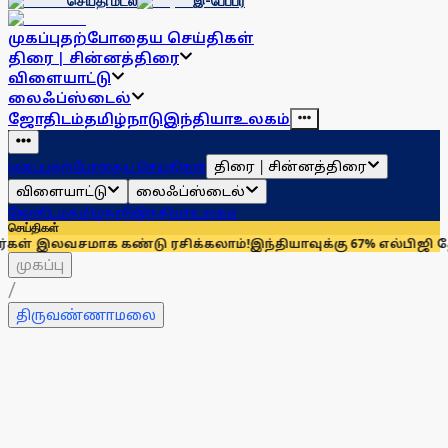
செய்தி மடல்
இ-பேப்பர்
முகப்பு
தற்போதைய செய்திகள்
திரை | சின்னத்திரை
விளையாட்டு
லைஃப்ஸ்டைல்
ஜோதிடம்
தமிழ்நாடு
இந்தியா
உலகம்
திரை | சின்னத்திரை
முகப்பு
தற்போதைய செய்திகள்
விளையாட்டு
லைஃப்ஸ்டைல்
ஜோதிடம்
தமிழ்நாடு
இந்தியா
உலகம்
செய்திகள்
சமாக கண்டு ரசிக்கலாம்!
இந்தியாவுக்கு 67% எல்பிஜி தேவையைப் ப
முகப்பு
/
திருவண்ணாமலை