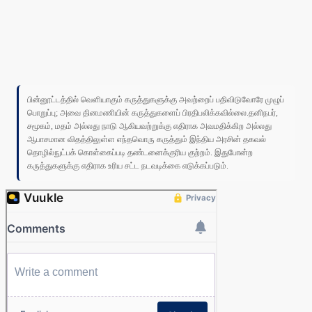
பின்னூட்டத்தில் வெளியாகும் கருத்துகளுக்கு அவற்றைப் பதிவிடுவோரே முழுப்
பொறுப்பு; அவை தினமணியின் கருத்துகளைப் பிரதிபலிக்கவில்லை.தனிநபர்,
சமூகம், மதம் அல்லது நாடு ஆகியவற்றுக்கு எதிராக அவமதிக்கிற அல்லது
ஆபாசமான விதத்திலுள்ள எந்தவொரு கருத்தும் இந்திய அரசின் தகவல்
தொழில்நுட்பக் கொள்கைப்படி தண்டனைக்குரிய குற்றம். இதுபோன்ற
கருத்துகளுக்கு எதிராக உரிய சட்ட நடவடிக்கை எடுக்கப்படும்.