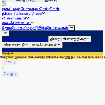
செய்தி மடல்
இ-பேப்பர்
முகப்பு
தற்போதைய செய்திகள்
திரை | சின்னத்திரை
விளையாட்டு
லைஃப்ஸ்டைல்
ஜோதிடம்
தமிழ்நாடு
இந்தியா
உலகம்
திரை | சின்னத்திரை
முகப்பு
தற்போதைய செய்திகள்
விளையாட்டு
லைஃப்ஸ்டைல்
ஜோதிடம்
தமிழ்நாடு
இந்தியா
உலகம்
செய்திகள்
இலவசமாக கண்டு ரசிக்கலாம்!
இந்தியாவுக்கு 67% எல்பிஜி தேவையைப
முகப்பு
/
வேலூர்