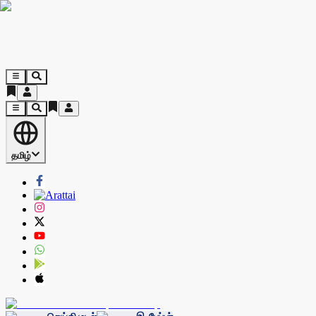
தமிழ்