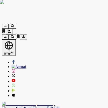
தமிழ்