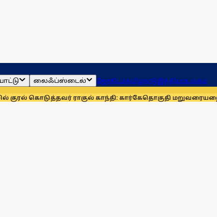
ாட்டு
லைஃப்ஸ்டைல்
ஜோதிடம்
தமிழ்நாடு
இந்தியா
உலகம்
டுத்தவர் ராகுல் காந்தி: கார்கே
தொகுதி மறுவரையறையை நிராகர