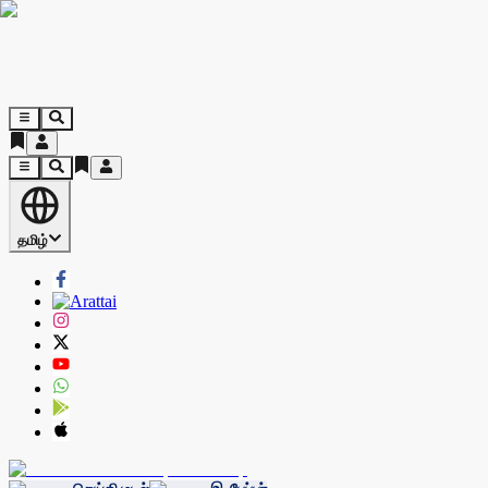
தமிழ்