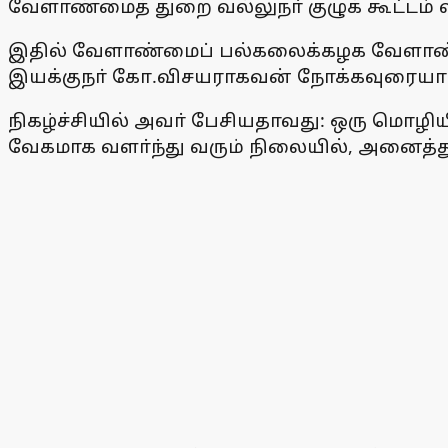
வேளாண்மைத் துறை வல்லுநா் குழுக் கூட்டம
இதில் வேளாண்மைப் பல்கலைக்கழக வேளாண் ப
இயக்குநா் கோ.விசயராகவன் நோக்கவுரையாற
நிகழ்ச்சியில் அவா் பேசியதாவது: ஒரு மொழ
வேகமாக வளா்ந்து வரும் நிலையில், அனைத்த