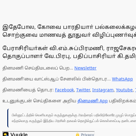
இதேபோல, கோவை பாரதியாா் பல்கலைக்கழக ம
சொற்குவை மாணவத் தூதுவா் விழிப்புணா்வுக
பேராசிரியா்கள் வி.எம்.சுப்பிரமணி, ராஜசேகர
தொகுப்பாளா் வே.பிரபு, பதிப்பாசிரியா் கி.த
தினமணி செய்திமடலைப் பெற...
Newsletter
தினமணி'யை வாட்ஸ்ஆப் சேனலில் பின்தொடர...
WhatsApp
தினமணியைத் தொடர:
Facebook
,
Twitter
,
Instagram
,
Youtube
,
உடனுக்குடன் செய்திகளை அறிய
தினமணி App
பதிவிறக்கம்
பின்னூட்டத்தில் வெளியாகும் கருத்துகளுக்கு அவற்றைப் பதிவிடுவோரே முழுப் பொற
எந்தவொரு கருத்தும் இந்திய அரசின் தகவல் தொழில்நுட்பக் கொள்கைப்படி தண்டனைக்கு