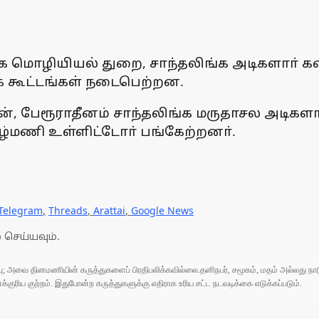
ொழியியல் துறை, சாந்தலிங்க அடிகளாா் கல
் கூட்டங்கள் நடைபெற்றன.
ன், பேரூராதீனம் சாந்தலிங்க மருதாசல அடிகளாா
மிழ்மணி உள்ளிட்டோா் பங்கேற்றனா்.
Telegram
,
Threads
,
Arattai
,
Google News
 செய்யவும்.
ுப்பு; அவை தினமணியின் கருத்துகளைப் பிரதிபலிக்கவில்லை.தனிநபர், சமூகம், மதம் அல்லது
ரிய குற்றம். இதுபோன்ற கருத்துகளுக்கு எதிராக உரிய சட்ட நடவடிக்கை எடுக்கப்படும்.