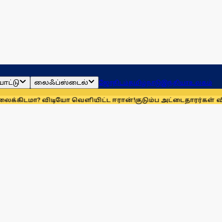
ாட்டு
லைஃப்ஸ்டைல்
ஜோதிடம்
தமிழ்நாடு
இந்தியா
உலகம்
விடியோ வெளியிட்ட ஈரான்!
குடும்ப அட்டைதாரர்கள் விரல்ரேகை