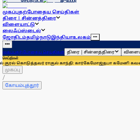
செய்தி மடல்
இ-பேப்பர்
முகப்பு
தற்போதைய செய்திகள்
திரை | சின்னத்திரை
விளையாட்டு
லைஃப்ஸ்டைல்
ஜோதிடம்
தமிழ்நாடு
இந்தியா
உலகம்
திரை | சின்னத்திரை
விளைய
முகப்பு
தற்போதைய செய்திகள்
செய்திகள்
த்தவர் ராகுல் காந்தி: கார்கே
மோஜ்தபா கமேனி கவலைக்கிடமா? 
முகப்பு
/
கோயம்புத்தூர்