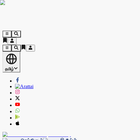
தமிழ்