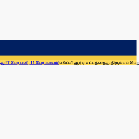
 11 பேர் காயம்!
எஃப்சிஆர்ஏ சட்டத்தைத் திரும்பப் பெறுக: மு.க. ஸ்ட