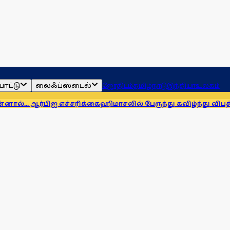
ாட்டு
லைஃப்ஸ்டைல்
ஜோதிடம்
தமிழ்நாடு
இந்தியா
உலகம்
ிஐ எச்சரிக்கை
ஹிமாசலில் பேருந்து கவிழ்ந்து விபத்து! 7 பேர் பலி,