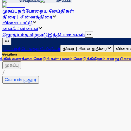
செய்தி மடல்
இ-பேப்பர்
முகப்பு
தற்போதைய செய்திகள்
திரை | சின்னத்திரை
விளையாட்டு
லைஃப்ஸ்டைல்
ஜோதிடம்
தமிழ்நாடு
இந்தியா
உலகம்
திரை | சின்னத்திரை
விளைய
முகப்பு
தற்போதைய செய்திகள்
செய்திகள்
ை கொடுங்கள்; பணம் கொடுக்கிறோம் என்று சொன்னால்... ஆர்ப
முகப்பு
/
கோயம்புத்தூர்