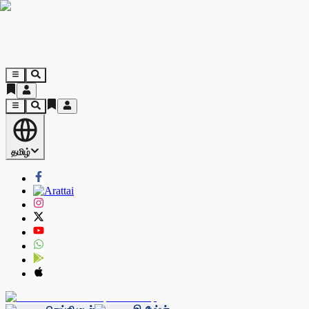
தமிழ்