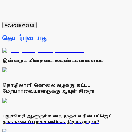
Advertise with us
தொடர்புடையது
இன்றைய மின்தடை: கவுண்டம்பாளையம்
தொழிலாளி கொலை வழக்கு: கட்டட
மேற்பாா்வையாளருக்கு ஆயுள் சிறை!
புதுச்சேரி ஆளுநா் உரை, முதல்வரின் பட்ஜெட்
தாக்கலைப் புறக்கணிக்க திமுக முடிவு ?