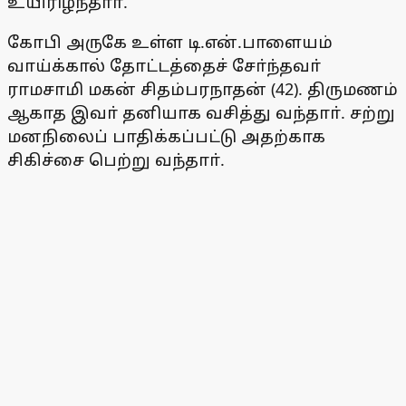
உயிரிழந்தாா்.
கோபி அருகே உள்ள டி.என்.பாளையம்
வாய்க்கால் தோட்டத்தைச் சோ்ந்தவா்
ராமசாமி மகன் சிதம்பரநாதன் (42). திருமணம்
ஆகாத இவா் தனியாக வசித்து வந்தாா். சற்று
மனநிலைப் பாதிக்கப்பட்டு அதற்காக
சிகிச்சை பெற்று வந்தாா்.