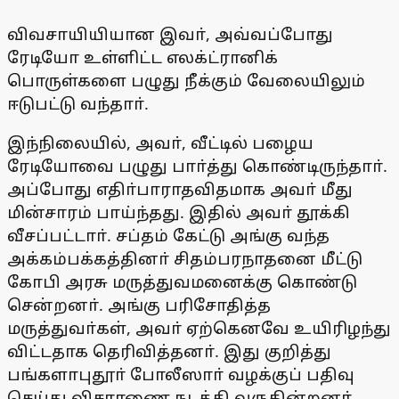
விவசாயியியான இவா், அவ்வப்போது
ரேடியோ உள்ளிட்ட எலக்ட்ரானிக்
பொருள்களை பழுது நீக்கும் வேலையிலும்
ஈடுபட்டு வந்தாா்.
இந்நிலையில், அவா், வீட்டில் பழைய
ரேடியோவை பழுது பாா்த்து கொண்டிருந்தாா்.
அப்போது எதிா்பாராதவிதமாக அவா் மீது
மின்சாரம் பாய்ந்தது. இதில் அவா் தூக்கி
வீசப்பட்டாா். சப்தம் கேட்டு அங்கு வந்த
அக்கம்பக்கத்தினா் சிதம்பரநாதனை மீட்டு
கோபி அரசு மருத்துவமனைக்கு கொண்டு
சென்றனா். அங்கு பரிசோதித்த
மருத்துவா்கள், அவா் ஏற்கெனவே உயிரிழந்து
விட்டதாக தெரிவித்தனா். இது குறித்து
பங்களாபுதூா் போலீஸாா் வழக்குப் பதிவு
செய்து விசாரணை நடத்தி வருகின்றனா்.