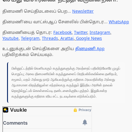
தினமணி செய்திமடலைப் பெற...
Newsletter
தினமணி'யை வாட்ஸ்ஆப் சேனலில் பின்தொடர...
WhatsApp
தினமணியைத் தொடர:
Facebook
,
Twitter
,
Instagram
,
Youtube
,
Telegram
,
Threads
,
Arattai
,
Google News
உடனுக்குடன் செய்திகளை அறிய
தினமணி App
பதிவிறக்கம் செய்யவும்.
பின்னூட்டத்தில் வெளியாகும் கருத்துகளுக்கு அவற்றைப் பதிவிடுவோரே முழுப்
பொறுப்பு; அவை தினமணியின் கருத்துகளைப் பிரதிபலிக்கவில்லை.தனிநபர்,
சமூகம், மதம் அல்லது நாடு ஆகியவற்றுக்கு எதிராக அவமதிக்கிற அல்லது
ஆபாசமான விதத்திலுள்ள எந்தவொரு கருத்தும் இந்திய அரசின் தகவல்
தொழில்நுட்பக் கொள்கைப்படி தண்டனைக்குரிய குற்றம். இதுபோன்ற
கருத்துகளுக்கு எதிராக உரிய சட்ட நடவடிக்கை எடுக்கப்படும்.