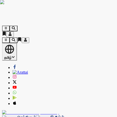
தமிழ்