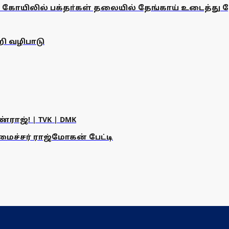
ன் கோயிலில் பக்தா்கள் தலையில் தேங்காய் உடைத்து ந
ி வழிபாடு
ராஜ்! | TVK | DMK
அமைச்சர் ராஜ்மோகன் பேட்டி