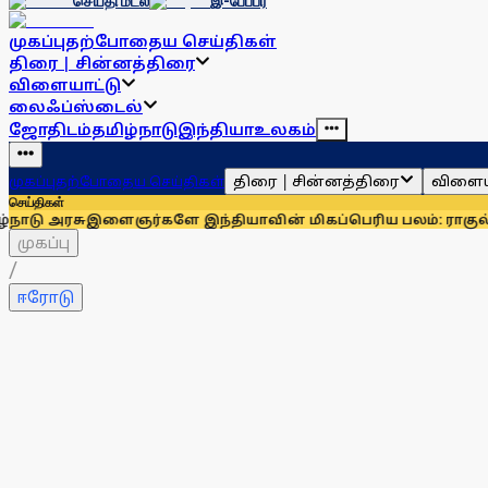
செய்தி மடல்
இ-பேப்பர்
முகப்பு
தற்போதைய செய்திகள்
திரை | சின்னத்திரை
விளையாட்டு
லைஃப்ஸ்டைல்
ஜோதிடம்
தமிழ்நாடு
இந்தியா
உலகம்
திரை | சின்னத்திரை
விளைய
முகப்பு
தற்போதைய செய்திகள்
செய்திகள்
ைஞர்களே இந்தியாவின் மிகப்பெரிய பலம்: ராகுல் காந்தி
உதயநித
முகப்பு
/
ஈரோடு