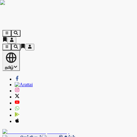
தமிழ்