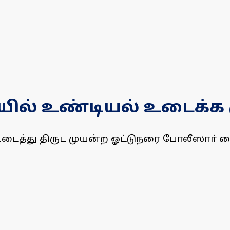
் உண்டியல் உடைக்க மு
த்து திருட முயன்ற ஓட்டுநரை போலீஸாா் கை