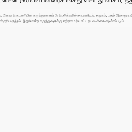
 உசைன் (50) என்பவரைக் கைது செய்து விசாரித்
ுப்பு; அவை தினமணியின் கருத்துகளைப் பிரதிபலிக்கவில்லை.தனிநபர், சமூகம், மதம் அல்லது
ரிய குற்றம். இதுபோன்ற கருத்துகளுக்கு எதிராக உரிய சட்ட நடவடிக்கை எடுக்கப்படும்.