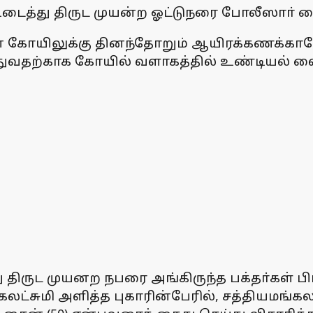
த்து திருட முயன்ற ஓட்டுநரை போலீஸாா் கை
கோயிலுக்கு தினந்தோறும் ஆயிரக்கணக்கானோா
துவதற்காக கோயில் வளாகத்தில் உண்டியல் வைக
ருட முயனற நபரை அங்கிருந்த பக்தா்கள் பிடி
்சுமி அளித்த புகாரின்பேரில், சத்தியமங்கலம