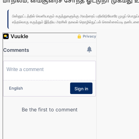
மாநிலம், மைசூரைச் சோ்ந்த ஓட்டுநா் முகமது
பின்னூட்டத்தில் வெளியாகும் கருத்துகளுக்கு அவற்றைப் பதிவிடுவோரே முழுப் பொற
எந்தவொரு கருத்தும் இந்திய அரசின் தகவல் தொழில்நுட்பக் கொள்கைப்படி தண்டனைக்கு