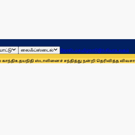
ாட்டு
லைஃப்ஸ்டைல்
ஜோதிடம்
தமிழ்நாடு
இந்தியா
உலகம்
ி ஸ்டாலினைச் சந்தித்து நன்றி தெரிவித்த விவசாயிகள்!
நாங்கள்