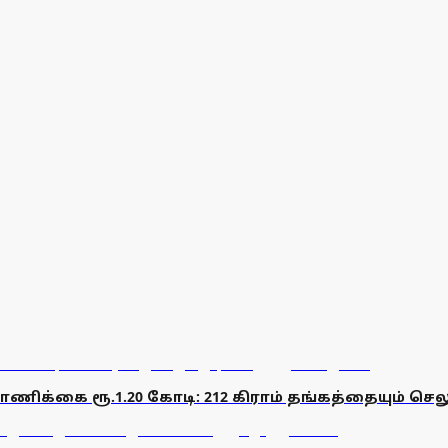
க்கை ரூ.1.20 கோடி: 212 கிராம் தங்கத்தையும் செலு