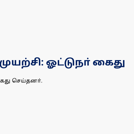
யற்சி: ஓட்டுநா் கைது
து செய்தனா்.