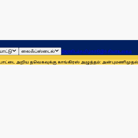
ாட்டு
லைஃப்ஸ்டைல்
ஜோதிடம்
தமிழ்நாடு
இந்தியா
உலகம்
றிய தவெகவுக்கு காங்கிரஸ் அழுத்தம்: அன்புமணி
முதல்வர் விஜய்