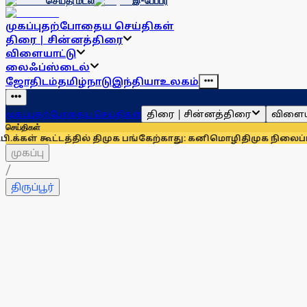
செய்தி மடல்
இ-பேப்பர்
முகப்பு
தற்போதைய செய்திகள்
திரை | சின்னத்திரை
விளையாட்டு
லைஃப்ஸ்டைல்
ஜோதிடம்
தமிழ்நாடு
இந்தியா
உலகம்
திரை | சின்னத்திரை
விளைய
முகப்பு
தற்போதைய செய்திகள்
செய்திகள்
ூட்டத்தில் திமுக பங்கேற்காது: கனிமொழி
திமுக நிலைப்பாட்டை அ
முகப்பு
/
திருப்பூர்