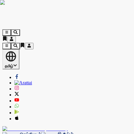
தமிழ்