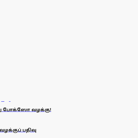
ு போக்ஸோ வழக்கு!
வழக்குப் பதிவு