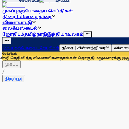
செய்தி மடல்
இ-பேப்பர்
முகப்பு
தற்போதைய செய்திகள்
திரை | சின்னத்திரை
விளையாட்டு
லைஃப்ஸ்டைல்
ஜோதிடம்
தமிழ்நாடு
இந்தியா
உலகம்
திரை | சின்னத்திரை
விளைய
முகப்பு
தற்போதைய செய்திகள்
செய்திகள்
வித்த விவசாயிகள்!
நாங்கள் தொகுதி மறுவரைக்கு முழுவதும் எதிர
முகப்பு
/
திருப்பூர்