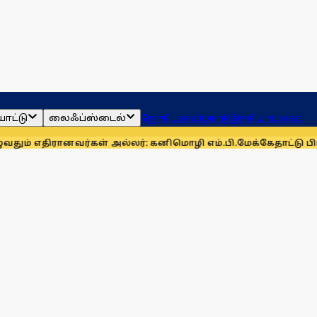
ாட்டு
லைஃப்ஸ்டைல்
ஜோதிடம்
தமிழ்நாடு
இந்தியா
உலகம்
ானவர்கள் அல்லர்: கனிமொழி எம்.பி.
மேக்கேதாட்டு பிரச்னையை த