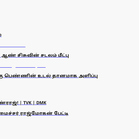
்
 ஆண் சிசுவின் சடலம் மீட்பு
க்கு பெண்ணின் உடல் தானமாக அளிப்பு
ராஜ்! | TVK | DMK
அமைச்சர் ராஜ்மோகன் பேட்டி