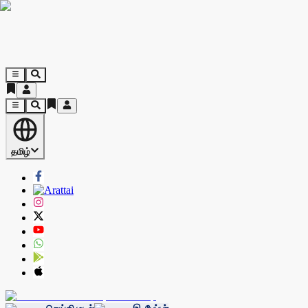
தமிழ்