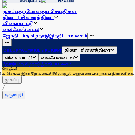
செய்தி மடல்
இ-பேப்பர்
முகப்பு
தற்போதைய செய்திகள்
திரை | சின்னத்திரை
விளையாட்டு
லைஃப்ஸ்டைல்
ஜோதிடம்
தமிழ்நாடு
இந்தியா
உலகம்
திரை | சின்னத்திரை
முகப்பு
தற்போதைய செய்திகள்
விளையாட்டு
லைஃப்ஸ்டைல்
ஜோதிடம்
தமிழ்நாடு
இந்தியா
உலகம்
செய்திகள்
 இன்றே கடைசி!
தொகுதி மறுவரையறையை நிராகரிக்க காரணம் என்
முகப்பு
/
தருமபுரி