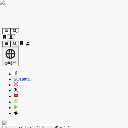
தமிழ்