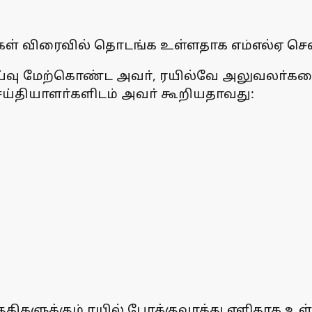
ணிகள் விரைவில் தொடங்க உள்ளதாக எம்எல்ஏ செ
ய்வு மேற்கொண்ட அவா், ரயில்வே அலுவலா்களைச்
 செய்தியாளா்களிடம் அவா் கூறியதாவது:
களுக்கும் ரயில் போக்குவரத்து எளிதாக உள்ளது