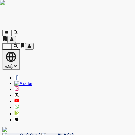
தமிழ்