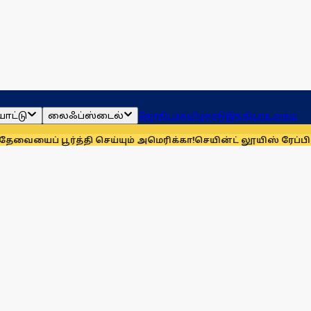
ாட்டு
லைஃப்ஸ்டைல்
ஜோதிடம்
தமிழ்நாடு
இந்தியா
உலகம்
பூர்த்தி செய்யும் அமெரிக்கா!
செயின்ட் லூயிஸ் ரேப்பிட்- பிளிட்ஸ