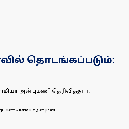
வில் தொடங்கப்படும்:
ளமியா அன்புமணி தெரிவித்தாா்.
றுப்பினா் செளமியா அன்புமணி.