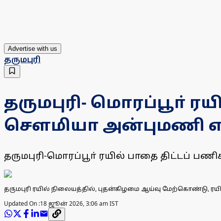
Advertise with us
தருமபுரி
தருமபுரி- மொரப்பூா் 
சௌமியா அன்புமணி எ
தருமபுரி-மொரப்பூா் ரயில் பாதை திட்டப் ப
தருமபுரி ரயில் நிலையத்தில், புதன்கிழமை ஆய்வு மேற்கொண்டு, ரய
Updated On :
18 ஜூன் 2026, 3:06 am IST