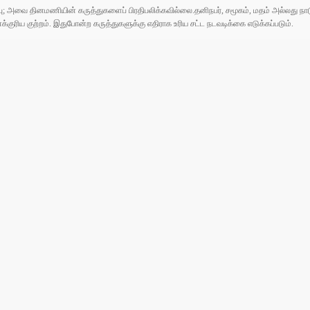
ுப்பு; அவை தினமணியின் கருத்துகளைப் பிரதிபலிக்கவில்லை.தனிநபர், சமூகம், மதம் அல்லது
ரிய குற்றம். இதுபோன்ற கருத்துகளுக்கு எதிராக உரிய சட்ட நடவடிக்கை எடுக்கப்படும்.