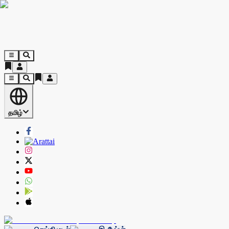
தமிழ்