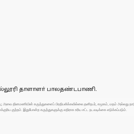
கல்லூரி தாளாளா் பாலதண்டபாணி.
ுப்பு; அவை தினமணியின் கருத்துகளைப் பிரதிபலிக்கவில்லை.தனிநபர், சமூகம், மதம் அல்லது
ரிய குற்றம். இதுபோன்ற கருத்துகளுக்கு எதிராக உரிய சட்ட நடவடிக்கை எடுக்கப்படும்.