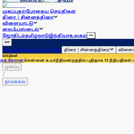
செய்தி மடல்
இ-பேப்பர்
முகப்பு
தற்போதைய செய்திகள்
திரை | சின்னத்திரை
விளையாட்டு
லைஃப்ஸ்டைல்
ஜோதிடம்
தமிழ்நாடு
இந்தியா
உலகம்
திரை | சின்னத்திரை
விளைய
முகப்பு
தற்போதைய செய்திகள்
செய்திகள்
ன்
சென்னை உயா்நீதிமன்றத்தில் புதிதாக 15 நீதிபதிகள் பதவியேற்ப
முகப்பு
/
நாமக்கல்