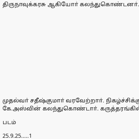
திருநாவுக்கரசு ஆகியோா் கலந்துகொண்டனா்
முதல்வா் சதீஷ்குமாா் வரவேற்றாா். நிகழ்ச்
கே.அஸ்வின் கலந்துகொண்டாா். கருத்தரங்கில
படம்
25.9.25.....1