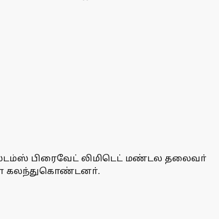
ிஸ்டம்ஸ் பிரைவேட் லிமிடெட் மண்டல தலைவா்
கள் கலந்துகொண்டனா்.