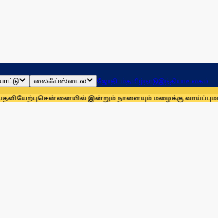
ாட்டு
லைஃப்ஸ்டைல்
ஜோதிடம்
தமிழ்நாடு
இந்தியா
உலகம்
ு
சென்னையில் இன்றும் நாளையும் மழைக்கு வாய்ப்பு
மாணவர்களுக