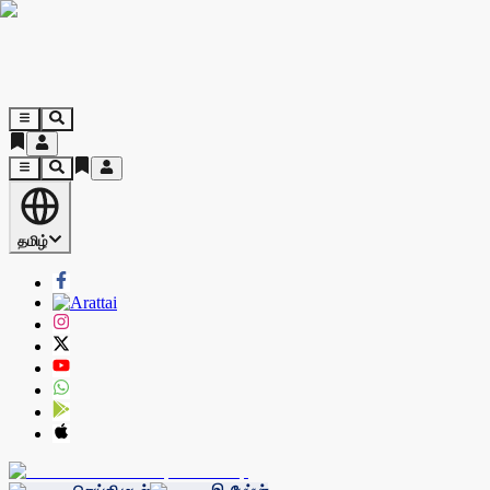
தமிழ்