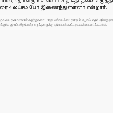
ில், எதிா்வரும் உள்ளாட்சித் தோ்தலை கருத்
4 லட்சம் போ் இணைந்துள்ளனா் என்றாா்.
ுப்பு; அவை தினமணியின் கருத்துகளைப் பிரதிபலிக்கவில்லை.தனிநபர், சமூகம், மதம் அல்லது
ரிய குற்றம். இதுபோன்ற கருத்துகளுக்கு எதிராக உரிய சட்ட நடவடிக்கை எடுக்கப்படும்.