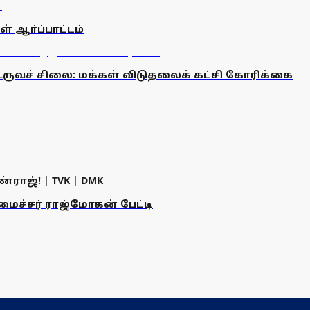
ள் ஆா்ப்பாட்டம்
உருவச் சிலை: மக்கள் விடுதலைக் கட்சி கோரிக்கை
ராஜ்! | TVK | DMK
அமைச்சர் ராஜ்மோகன் பேட்டி