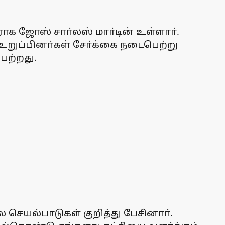
 ஜோஸ் சாா்லஸ் மாா்டின் உள்ளாா்.
 உறுப்பினா்கள் சோ்க்கை நடைபெற்று
ெற்றது.
 செயல்பாடுகள் குறித்து பேசினாா்.