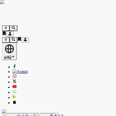
தமிழ்