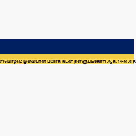
ழுமையான பயிர்க் கடன் தள்ளுபடிகோரி ஆக. 14-ல் அதிமுக ஆர்ப்பா