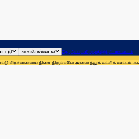
ாட்டு
லைஃப்ஸ்டைல்
ஜோதிடம்
தமிழ்நாடு
இந்தியா
உலகம்
னையை திசை திருப்பவே அனைத்துக் கட்சிக் கூட்டம்: கனிமொழி
மு