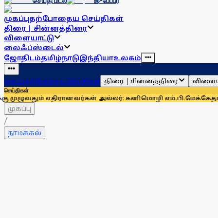
செய்தி மடல்
இ-பேப்பர்
முகப்பு
தற்போதைய செய்திகள்
திரை | சின்னத்திரை
விளையாட்டு
லைஃப்ஸ்டைல்
ஜோதிடம்
தமிழ்நாடு
இந்தியா
உலகம்
திரை | சின்னத்திரை
விளைய
முகப்பு
தற்போதைய செய்திகள்
செய்திகள்
் எதிரானவர்கள் அல்லர்: கனிமொழி எம்.பி.
மேக்கேதாட்டு பிரச்
முகப்பு
/
நாமக்கல்