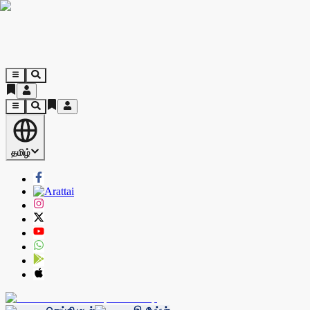
தமிழ்