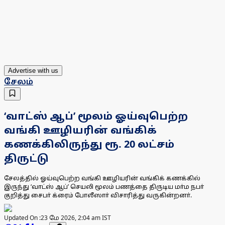
Advertise with us
சேலம்
‘வாட்ஸ் ஆப்’ மூலம் ஓய்வுபெற்ற
வங்கி ஊழியரின் வங்கிக்
கணக்கிலிருந்து ரூ. 20 லட்சம்
திருட்டு
சேலத்தில் ஓய்வுபெற்ற வங்கி ஊழியரின் வங்கிக் கணக்கில்
இருந்து ‘வாட்ஸ் ஆப்’ செயலி மூலம் பணத்தை திருடிய மா்ம நபா்
குறித்து சைபா் க்ரைம் போலீஸாா் விசாரித்து வருகின்றனா்.
Updated On :
23 மே 2026, 2:04 am IST