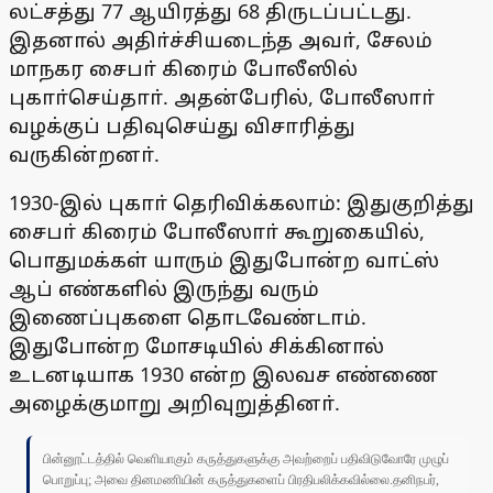
லட்சத்து 77 ஆயிரத்து 68 திருடப்பட்டது.
இதனால் அதிா்ச்சியடைந்த அவா், சேலம்
மாநகர சைபா் கிரைம் போலீஸில்
புகாா்செய்தாா். அதன்பேரில், போலீஸாா்
வழக்குப் பதிவுசெய்து விசாரித்து
வருகின்றனா்.
1930-இல் புகாா் தெரிவிக்கலாம்: இதுகுறித்து
சைபா் கிரைம் போலீஸாா் கூறுகையில்,
பொதுமக்கள் யாரும் இதுபோன்ற வாட்ஸ்
ஆப் எண்களில் இருந்து வரும்
இணைப்புகளை தொடவேண்டாம்.
இதுபோன்ற மோசடியில் சிக்கினால்
உடனடியாக 1930 என்ற இலவச எண்ணை
அழைக்குமாறு அறிவுறுத்தினா்.
பின்னூட்டத்தில் வெளியாகும் கருத்துகளுக்கு அவற்றைப் பதிவிடுவோரே முழுப்
பொறுப்பு; அவை தினமணியின் கருத்துகளைப் பிரதிபலிக்கவில்லை.தனிநபர்,