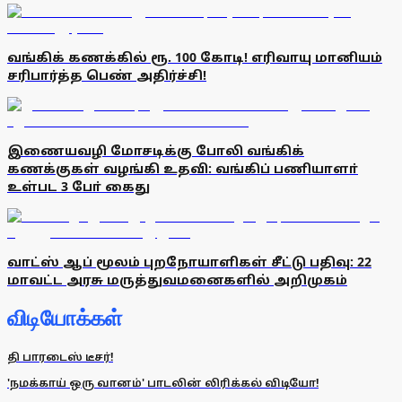
வங்கிக் கணக்கில் ரூ. 100 கோடி! எரிவாயு மானியம்
சரிபார்த்த பெண் அதிர்ச்சி!
இணையவழி மோசடிக்கு போலி வங்கிக்
கணக்குகள் வழங்கி உதவி: வங்கிப் பணியாளா்
உள்பட 3 போ் கைது
வாட்ஸ் ஆப் மூலம் புறநோயாளிகள் சீட்டு பதிவு: 22
மாவட்ட அரசு மருத்துவமனைகளில் அறிமுகம்
விடியோக்கள்
தி பாரடைஸ் டீசர்!
'நமக்காய் ஒரு வானம்' பாடலின் லிரிக்கல் விடியோ!