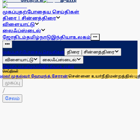
செய்தி மடல்
இ-பேப்பர்
முகப்பு
தற்போதைய செய்திகள்
திரை | சின்னத்திரை
விளையாட்டு
லைஃப்ஸ்டைல்
ஜோதிடம்
தமிழ்நாடு
இந்தியா
உலகம்
திரை | சின்னத்திரை
முகப்பு
தற்போதைய செய்திகள்
விளையாட்டு
லைஃப்ஸ்டைல்
ஜோதிடம்
தமிழ்நாடு
இந்தியா
உலகம்
செய்திகள்
வர் ஹேமந்த் சோரன்
சென்னை உயா்நீதிமன்றத்தில் புதிதாக 15 நீ
முகப்பு
/
சேலம்