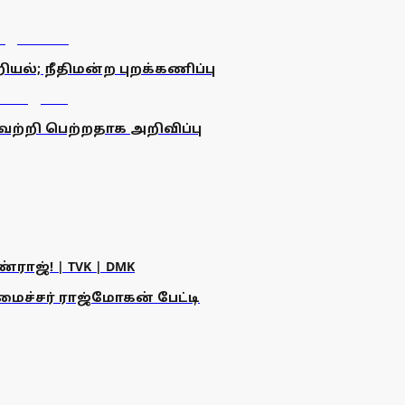
்; நீதிமன்ற புறக்கணிப்பு
் வெற்றி பெற்றதாக அறிவிப்பு
ராஜ்! | TVK | DMK
அமைச்சர் ராஜ்மோகன் பேட்டி