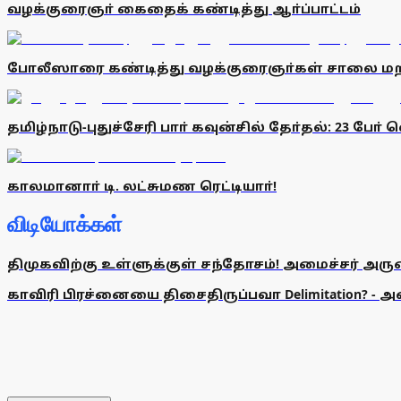
வழக்குரைஞா் கைதைக் கண்டித்து ஆா்ப்பாட்டம்
போலீஸாரை கண்டித்து வழக்குரைஞா்கள் சாலை மறியல
தமிழ்நாடு-புதுச்சேரி பாா் கவுன்சில் தோ்தல்: 23 போ
காலமானாா் டி. லட்சுமண ரெட்டியாா்!
விடியோக்கள்
திமுகவிற்கு உள்ளுக்குள் சந்தோசம்! அமைச்சர் அருண்
காவிரி பிரச்னையை திசைதிருப்பவா Delimitation? - 