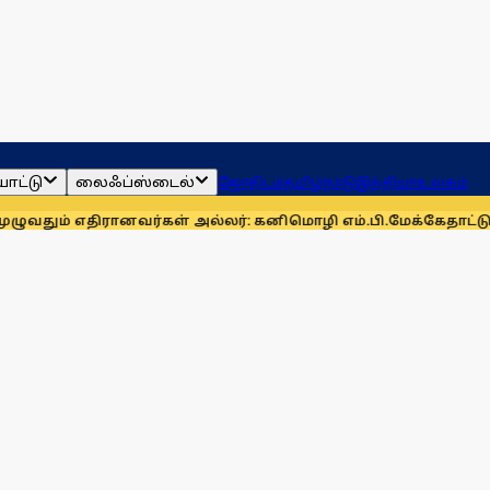
ாட்டு
லைஃப்ஸ்டைல்
ஜோதிடம்
தமிழ்நாடு
இந்தியா
உலகம்
எதிரானவர்கள் அல்லர்: கனிமொழி எம்.பி.
மேக்கேதாட்டு பிரச்னைய