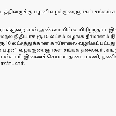
்தினருக்கு பழனி வழக்குரைஞா்கள் சங்கம் சாா
லக்குறைவால் அண்மையில் உயிரிழந்தாா். இதையட
சேமநல நிதியாக ரூ.10 லட்சம் வழங்க தீா்மானம் 
ு ரூ.10 லட்சத்துக்கான காசோலை வழங்கப்பட்டத
ல் பழனி வழக்குரைஞா்கள் சங்கத் தலைவா் அங
பால்சாமி, இணைச் செயலா் தண்டபாணி, தணிக்
கொண்டனா்.