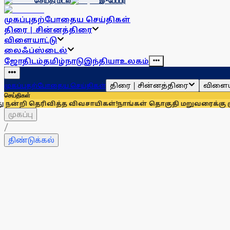
செய்தி மடல்
இ-பேப்பர்
முகப்பு
தற்போதைய செய்திகள்
திரை | சின்னத்திரை
விளையாட்டு
லைஃப்ஸ்டைல்
ஜோதிடம்
தமிழ்நாடு
இந்தியா
உலகம்
திரை | சின்னத்திரை
விளைய
முகப்பு
தற்போதைய செய்திகள்
செய்திகள்
ெரிவித்த விவசாயிகள்!
நாங்கள் தொகுதி மறுவரைக்கு முழுவதும் 
முகப்பு
/
திண்டுக்கல்