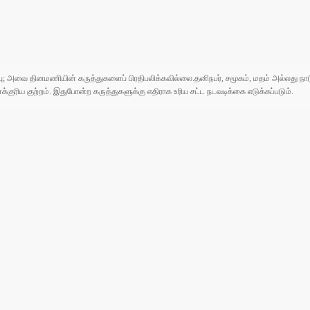
ுப்பு; அவை தினமணியின் கருத்துகளைப் பிரதிபலிக்கவில்லை.தனிநபர், சமூகம், மதம் அல்லது
ரிய குற்றம். இதுபோன்ற கருத்துகளுக்கு எதிராக உரிய சட்ட நடவடிக்கை எடுக்கப்படும்.