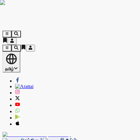
தமிழ்