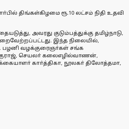
்பில் திங்கள்கிழமை ரூ.10 லட்சம் நிதி உதவி
ுத்து, அவரது குடும்பத்துக்கு தமிழ்நாடு,
நிறைவேற்றப்பட்டது. இந்த நிலையில்,
ு. பழனி வழக்குரைஞா்கள் சங்க
்குராஜ், செயலா் கலைஎழில்வாணன்,
கையாளா் காா்த்திகா, நூலகா் திலோத்தமா,