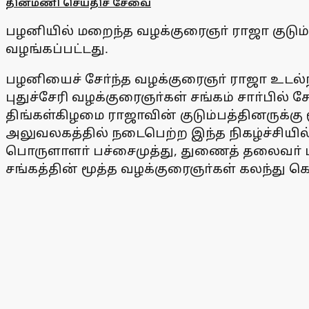
தினமணி செய்திச் சேவை
பழனியில் மறைந்த வழக்குரைஞா் ராஜா குடும்பத
வழங்கப்பட்டது.
பழனியைச் சோ்ந்த வழக்குரைஞா் ராஜா உடல்ந
புதுச்சேரி வழக்குரைஞா்கள் சங்கம் சாா்பில் 
திங்கள்கிழமை ராஜாவின் குடும்பத்தினருக்க
அலுவலகத்தில் நடைபெற்ற இந்த நிகழ்ச்சியி
பொருளாளா் பச்சைமுத்து, துணைத் தலைவா் 
சங்கத்தின் மூத்த வழக்குரைஞா்கள் கலந்து 