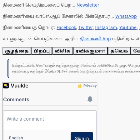
தினமணி செய்திமடலைப் பெற...
Newsletter
தினமணி'யை வாட்ஸ்ஆப் சேனலில் பின்தொடர...
WhatsApp
தினமணியைத் தொடர:
Facebook
,
Twitter
,
Instagram
,
Youtube
,
உடனுக்குடன் செய்திகளை அறிய
தினமணி App
பதிவிறக்கம்
குழந்தை
பிறப்பு
விசிக
ரவிக்குமாா்
தவெக
கே
பின்னூட்டத்தில் வெளியாகும் கருத்துகளுக்கு அவற்றைப் பதிவிடுவோரே முழுப் பொற
எந்தவொரு கருத்தும் இந்திய அரசின் தகவல் தொழில்நுட்பக் கொள்கைப்படி தண்டனைக்கு