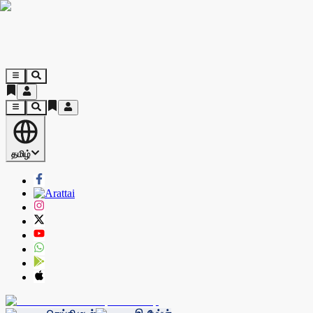
தமிழ்