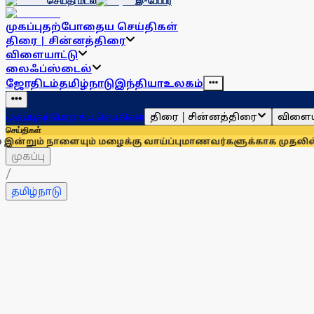
செய்தி மடல்
இ-பேப்பர்
முகப்பு
தற்போதைய செய்திகள்
திரை | சின்னத்திரை
விளையாட்டு
லைஃப்ஸ்டைல்
ஜோதிடம்
தமிழ்நாடு
இந்தியா
உலகம்
திரை | சின்னத்திரை
விளைய
முகப்பு
தற்போதைய செய்திகள்
செய்திகள்
ளையும் மழைக்கு வாய்ப்பு
மாணவர்களுக்காக முதலில் குரல் கொடுத
முகப்பு
/
தமிழ்நாடு