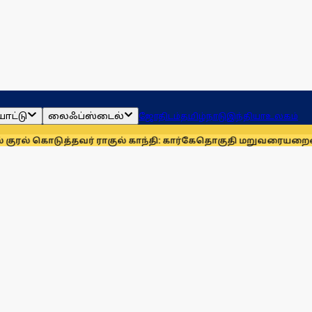
ாட்டு
லைஃப்ஸ்டைல்
ஜோதிடம்
தமிழ்நாடு
இந்தியா
உலகம்
்தவர் ராகுல் காந்தி: கார்கே
தொகுதி மறுவரையறையை நிராகரிக்