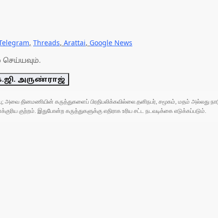
Telegram
,
Threads
,
Arattai
,
Google News
 செய்யவும்.
.ஜி. அருண்ராஜ்
ுப்பு; அவை தினமணியின் கருத்துகளைப் பிரதிபலிக்கவில்லை.தனிநபர், சமூகம், மதம் அல்லது
ரிய குற்றம். இதுபோன்ற கருத்துகளுக்கு எதிராக உரிய சட்ட நடவடிக்கை எடுக்கப்படும்.