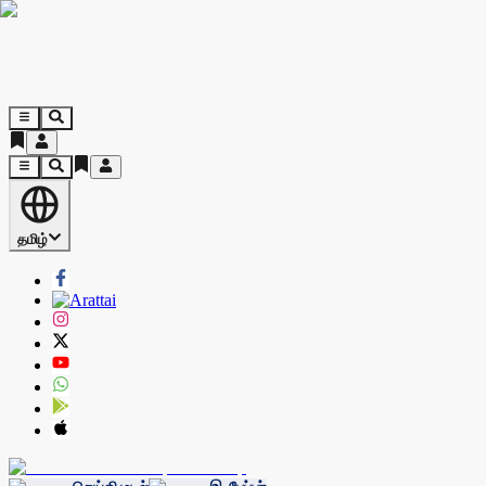
தமிழ்