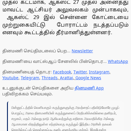
முதல் கட்டமாக, ஆகஸ்ட் 27 முதல் அனைத்து
மாவட்ட ஆட்சியர் அலுவலகம் முன்பாகவும்,
ஆகஸ்ட் 29 இல் சென்னை கோட்டையை
முற்றுகையிட்டு போராட்டம் நடத்தப்படும்
எனவும் கூட்டத்தில் தீர்மானித்துள்ளனர்.
தினமணி செய்திமடலைப் பெற...
Newsletter
தினமணி'யை வாட்ஸ்ஆப் சேனலில் பின்தொடர...
WhatsApp
தினமணியைத் தொடர:
Facebook
,
Twitter
,
Instagram
,
Youtube
,
Telegram
,
Threads
,
Arattai
,
Google News
உடனுக்குடன் செய்திகளை அறிய
தினமணி App
பதிவிறக்கம் செய்யவும்.
பின்னூட்டத்தில் வெளியாகும் கருத்துகளுக்கு அவற்றைப் பதிவிடுவோரே முழுப்
பொறுப்பு; அவை தினமணியின் கருத்துகளைப் பிரதிபலிக்கவில்லை.தனிநபர்,
சமூகம், மதம் அல்லது நாடு ஆகியவற்றுக்கு எதிராக அவமதிக்கிற அல்லது
ஆபாசமான விதத்திலுள்ள எந்தவொரு கருத்தும் இந்திய அரசின் தகவல்
தொழில்நுட்பக் கொள்கைப்படி தண்டனைக்குரிய குற்றம். இதுபோன்ற