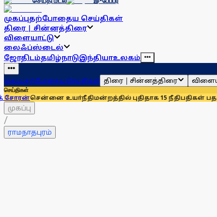
செய்தி மடல்
இ-பேப்பர்
முகப்பு
தற்போதைய செய்திகள்
திரை | சின்னத்திரை
விளையாட்டு
லைஃப்ஸ்டைல்
ஜோதிடம்
தமிழ்நாடு
இந்தியா
உலகம்
திரை | சின்னத்திரை
விளைய
முகப்பு
தற்போதைய செய்திகள்
செய்திகள்
ென்னை உயா்நீதிமன்றத்தில் புதிதாக 15 நீதிபதிகள் பதவியேற்பு
செ
முகப்பு
/
ராமநாதபுரம்