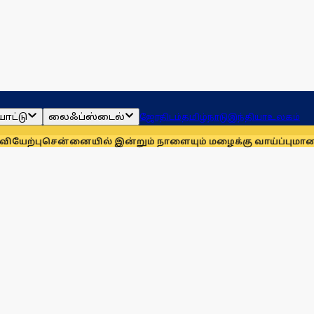
ாட்டு
லைஃப்ஸ்டைல்
ஜோதிடம்
தமிழ்நாடு
இந்தியா
உலகம்
ன்னையில் இன்றும் நாளையும் மழைக்கு வாய்ப்பு
மாணவர்களுக்கா