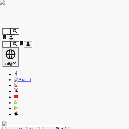
தமிழ்