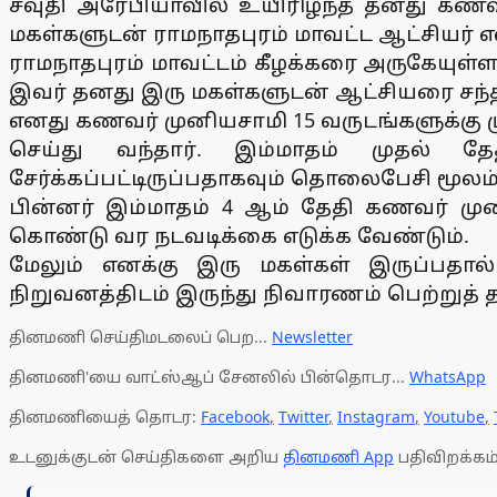
சவுதி அரேபியாவில் உயிரிழந்த தனது கண
மகள்களுடன் ராமநாதபுரம் மாவட்ட ஆட்சியர் 
ராமநாதபுரம் மாவட்டம் கீழக்கரை அருகேயுள்
இவர் தனது இரு மகள்களுடன் ஆட்சியரை சந்தி
எனது கணவர் முனியசாமி 15 வருடங்களுக்கு ம
செய்து வந்தார். இம்மாதம் முதல் தே
சேர்க்கப்பட்டிருப்பதாகவும் தொலைபேசி மூலம
பின்னர் இம்மாதம் 4 ஆம் தேதி கணவர் மு
கொண்டு வர நடவடிக்கை எடுக்க வேண்டும்.
மேலும் எனக்கு இரு மகள்கள் இருப்பதால
நிறுவனத்திடம் இருந்து நிவாரணம் பெற்றுத் தர
தினமணி செய்திமடலைப் பெற...
Newsletter
தினமணி'யை வாட்ஸ்ஆப் சேனலில் பின்தொடர...
WhatsApp
தினமணியைத் தொடர:
Facebook
,
Twitter
,
Instagram
,
Youtube
,
உடனுக்குடன் செய்திகளை அறிய
தினமணி App
பதிவிறக்கம்