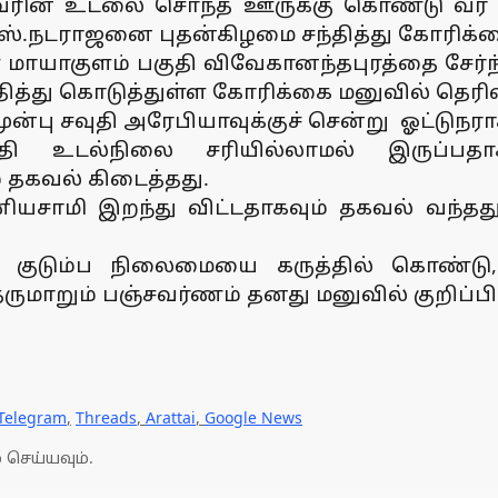
வரின் உடலை சொந்த ஊருக்கு கொண்டு வர 
எஸ்.நடராஜனை புதன்கிழமை சந்தித்து கோரிக்க
ள மாயாகுளம் பகுதி விவேகானந்தபுரத்தை சேர
த்து கொடுத்துள்ள கோரிக்கை மனுவில் தெரிவி
ுன்பு சவுதி அரேபியாவுக்குச் சென்று ஓட்டுந
தி உடல்நிலை சரியில்லாமல் இருப்பதாகவ
் தகவல் கிடைத்தது.
னியசாமி இறந்து விட்டதாகவும் தகவல் வந
் குடும்ப நிலைமையை கருத்தில் கொண்டு
ுமாறும் பஞ்சவர்ணம் தனது மனுவில் குறிப்பிட்ட
Telegram
,
Threads
,
Arattai
,
Google News
 செய்யவும்.