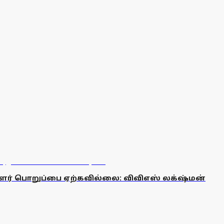
ர் பொறுப்பை ஏற்கவில்லை: விவிஎஸ் லக்‌ஷ்மன்