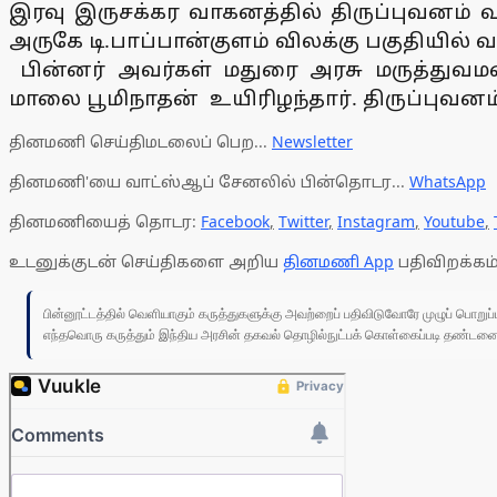
இரவு இருசக்கர வாகனத்தில் திருப்புவனம் வந்
அருகே டி.பாப்பான்குளம் விலக்கு பகுதியில்
பின்னர் அவர்கள் மதுரை அரசு மருத்துவமன
மாலை பூமிநாதன் உயிரிழந்தார். திருப்புவனம் 
தினமணி செய்திமடலைப் பெற...
Newsletter
தினமணி'யை வாட்ஸ்ஆப் சேனலில் பின்தொடர...
WhatsApp
தினமணியைத் தொடர:
Facebook
,
Twitter
,
Instagram
,
Youtube
,
உடனுக்குடன் செய்திகளை அறிய
தினமணி App
பதிவிறக்கம்
பின்னூட்டத்தில் வெளியாகும் கருத்துகளுக்கு அவற்றைப் பதிவிடுவோரே முழுப் பொற
எந்தவொரு கருத்தும் இந்திய அரசின் தகவல் தொழில்நுட்பக் கொள்கைப்படி தண்டனைக்கு