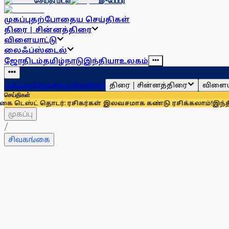
செய்தி மடல்
இ-பேப்பர்
முகப்பு
தற்போதைய செய்திகள்
திரை | சின்னத்திரை
விளையாட்டு
லைஃப்ஸ்டைல்
ஜோதிடம்
தமிழ்நாடு
இந்தியா
உலகம்
திரை | சின்னத்திரை
விளைய
முகப்பு
தற்போதைய செய்திகள்
செய்திகள்
ட் தொடர்: ரசிகர்கள் இலவசமாக கண்டு ரசிக்கலாம்!
இந்தியாவுக்க
முகப்பு
/
சிவகங்கை