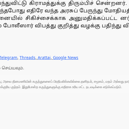
துவிட்டு கிராமத்துக்கு திரும்பிச் சென்றனர்.
 வந்தபோது எதிரே வந்த அரசுப் பேருந்து மோதி
ையில் சிகிச்சைக்காக அனுமதிக்கப்பட்ட ன
போலீஸார் விபத்து குறித்து வழக்கு பதிந்து வ
Telegram
,
Threads
,
Arattai
,
Google News
 செய்யவும்.
ுப்பு; அவை தினமணியின் கருத்துகளைப் பிரதிபலிக்கவில்லை.தனிநபர், சமூகம், மதம் அல்லது
ரிய குற்றம். இதுபோன்ற கருத்துகளுக்கு எதிராக உரிய சட்ட நடவடிக்கை எடுக்கப்படும்.