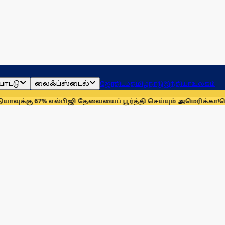
ாட்டு
லைஃப்ஸ்டைல்
ஜோதிடம்
தமிழ்நாடு
இந்தியா
உலகம்
ு 67% எல்பிஜி தேவையைப் பூர்த்தி செய்யும் அமெரிக்கா!
செயின்ட் 