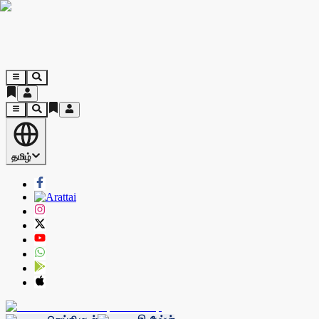
தமிழ்