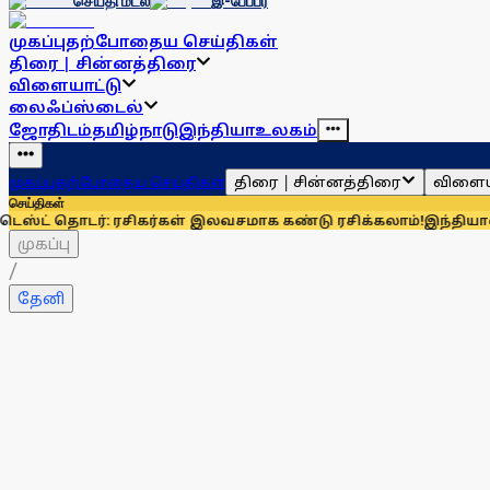
செய்தி மடல்
இ-பேப்பர்
முகப்பு
தற்போதைய செய்திகள்
திரை | சின்னத்திரை
விளையாட்டு
லைஃப்ஸ்டைல்
ஜோதிடம்
தமிழ்நாடு
இந்தியா
உலகம்
திரை | சின்னத்திரை
விளைய
முகப்பு
தற்போதைய செய்திகள்
செய்திகள்
ொடர்: ரசிகர்கள் இலவசமாக கண்டு ரசிக்கலாம்!
இந்தியாவுக்கு 67
முகப்பு
/
தேனி