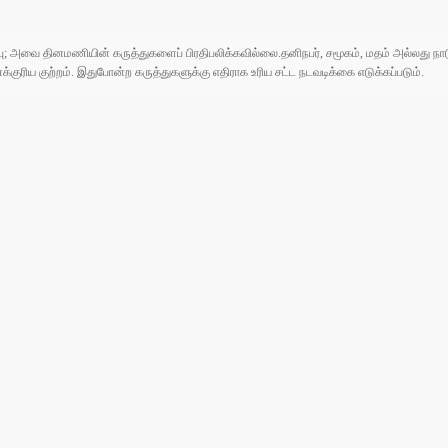
ுப்பு; அவை தினமணியின் கருத்துகளைப் பிரதிபலிக்கவில்லை.தனிநபர், சமூகம், மதம் அல்லது
ரிய குற்றம். இதுபோன்ற கருத்துகளுக்கு எதிராக உரிய சட்ட நடவடிக்கை எடுக்கப்படும்.