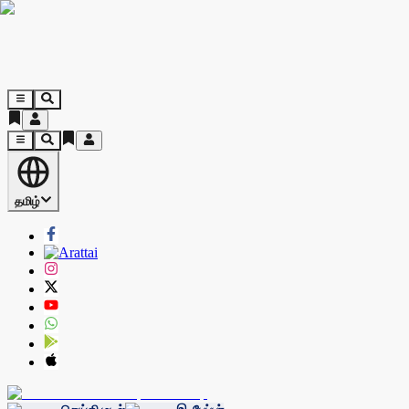
தமிழ்