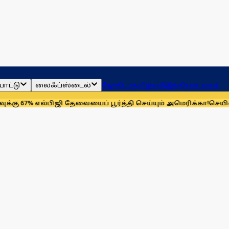
ாட்டு
லைஃப்ஸ்டைல்
ஜோதிடம்
தமிழ்நாடு
இந்தியா
உலகம்
% எல்பிஜி தேவையைப் பூர்த்தி செய்யும் அமெரிக்கா!
செயின்ட் லூயிஸ