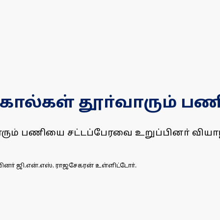
்கால்கள் தூா்வாரும் ப
ா்வாரும் பணியை சட்டப்பேரவை உறுப்பினா் வி
ினா் ஜி.என்.எஸ். ராஜசேகரன் உள்ளிட்டோா்.