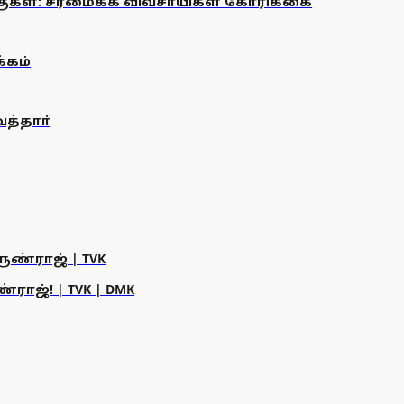
குகள்: சீரமைக்க விவசாயிகள் கோரிக்கை
்கம்
த்தாா்
ருண்ராஜ் | TVK
ராஜ்! | TVK | DMK