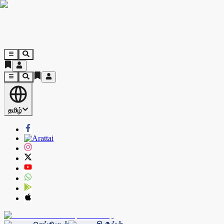
தமிழ்