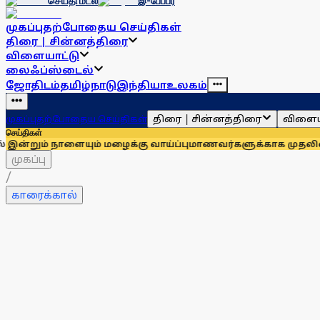
செய்தி மடல்
இ-பேப்பர்
முகப்பு
தற்போதைய செய்திகள்
திரை | சின்னத்திரை
விளையாட்டு
லைஃப்ஸ்டைல்
ஜோதிடம்
தமிழ்நாடு
இந்தியா
உலகம்
திரை | சின்னத்திரை
விளைய
முகப்பு
தற்போதைய செய்திகள்
செய்திகள்
நாளையும் மழைக்கு வாய்ப்பு
மாணவர்களுக்காக முதலில் குரல் கொட
முகப்பு
/
காரைக்கால்