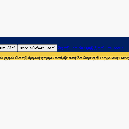
ாட்டு
லைஃப்ஸ்டைல்
ஜோதிடம்
தமிழ்நாடு
இந்தியா
உலகம்
ுத்தவர் ராகுல் காந்தி: கார்கே
தொகுதி மறுவரையறையை நிராகரி