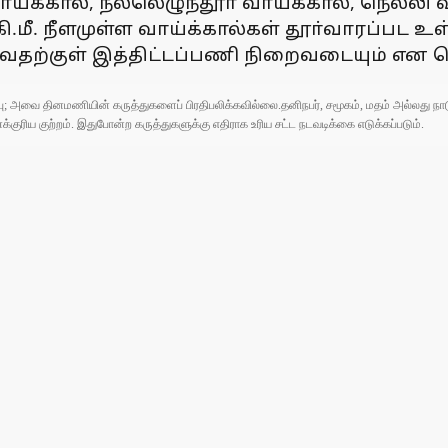
ய்க்கால், நல்லெழுந்தூா் வாய்க்கால், நெல்ல
 கி.மீ. நீளமுள்ள வாய்க்கால்கள் தூா்வாரப்பட உ
வருவதற்குள் இத்திட்டப்பணி நிறைவடையும் என
ுப்பு; அவை தினமணியின் கருத்துகளைப் பிரதிபலிக்கவில்லை.தனிநபர், சமூகம், மதம் அல்லது
ரிய குற்றம். இதுபோன்ற கருத்துகளுக்கு எதிராக உரிய சட்ட நடவடிக்கை எடுக்கப்படும்.