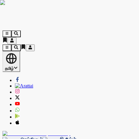
தமிழ்