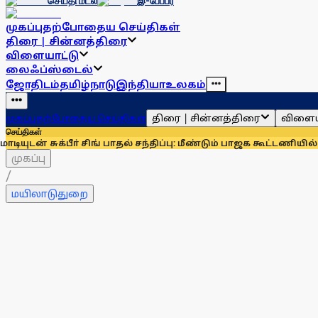
செய்தி மடல்
இ-பேப்பர்
முகப்பு
தற்போதைய செய்திகள்
திரை | சின்னத்திரை
விளையாட்டு
லைஃப்ஸ்டைல்
ஜோதிடம்
தமிழ்நாடு
இந்தியா
உலகம்
திரை | சின்னத்திரை
விளைய
முகப்பு
தற்போதைய செய்திகள்
செய்திகள்
்பீா் சிங் பாதல் சந்திப்பு: மீண்டும் பாஜக கூட்டணியில் சிரோமண
முகப்பு
/
மயிலாடுதுறை