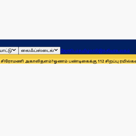
ாட்டு
லைஃப்ஸ்டைல்
ஜோதிடம்
தமிழ்நாடு
இந்தியா
உலகம்
ி அகாலிதளம்?
ஓணம் பண்டிகைக்கு 112 சிறப்பு ரயில்கள்: ஆக. 14-ஆம